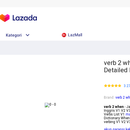
LazMall
Kategori
verb 2 w
Detailed 
3.2
Brand
:
verb 2 w
verb 2 when
- J
Inggris V1 V2 V3
Verbs List V1
ma
Dictionary When
verbing V1 V2 V
akun garansi ke