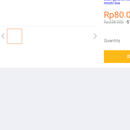
mnctv live
Rp80.
Rp338.000
-5
Quantity
B