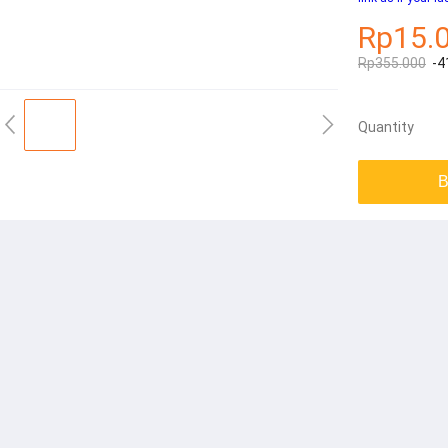
Rp15.
Rp355.000
-4
Quantity
B