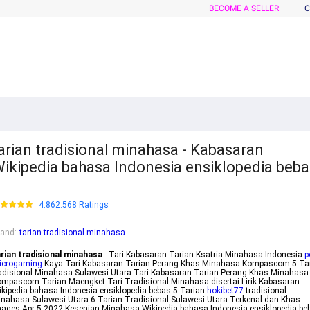
BECOME A SELLER
C
arian tradisional minahasa - Kabasaran
ikipedia bahasa Indonesia ensiklopedia beba
4.862.568 Ratings
rand
:
tarian tradisional minahasa
rian tradisional minahasa
- Tari Kabasaran Tarian Ksatria Minahasa Indonesia
p
icrogaming
Kaya Tari Kabasaran Tarian Perang Khas Minahasa Kompascom 5 Ta
adisional Minahasa Sulawesi Utara Tari Kabasaran Tarian Perang Khas Minahasa
mpascom Tarian Maengket Tari Tradisional Minahasa disertai Lirik Kabasaran
kipedia bahasa Indonesia ensiklopedia bebas 5 Tarian
hokibet77
tradisional
nahasa Sulawesi Utara 6 Tarian Tradisional Sulawesi Utara Terkenal dan Khas
ages Apr 5 2022 Kesenian Minahasa Wikipedia bahasa Indonesia ensiklopedia be