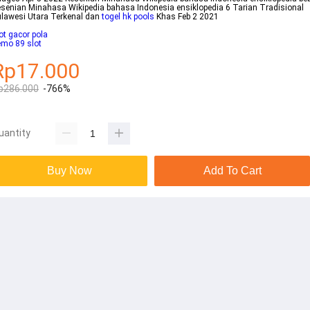
senian Minahasa Wikipedia bahasa Indonesia ensiklopedia 6 Tarian Tradisional
lawesi Utara Terkenal dan
togel hk pools
Khas Feb 2 2021
ot gacor pola
mo 89 slot
Rp17.000
p286.000
-766%
uantity
Buy Now
Add To Cart