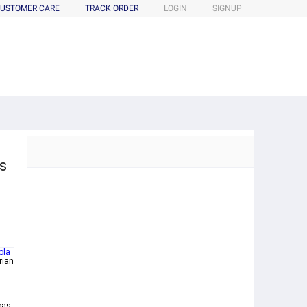
USTOMER CARE
TRACK ORDER
LOGIN
SIGNUP
s
ola
rian
bas