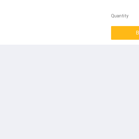
Quantity
B