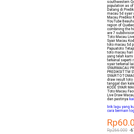
southwestern Qu
population as o
Datang di Predik
macau 5d syair 
Macau Prediksi
YouTube Beauharn
region of Quebe
combining the h
are 7 subdivisi
Toto Macau Liv
Syair Macau Kod
toto macau 5d pa
Papuatoto Tetap
toto macau hari 
yang telah kami
terkenal seperti
syair terkenal
SYAIRMACAU P
PREDIKSITTM 
SYAIRTOTOMACAU
draw result toto 
tanggal dan kal
KODE SYAIR MA
Toto Macau Fac
Live Draw Macau
dan pastinya
ka
lirik lagu yang 
cara bermain tog
Rp60.
Rp266.000
-6