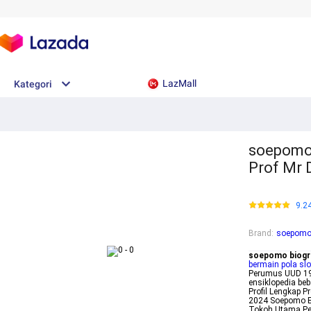
LazMall
Kategori
soepomo 
Prof Mr
9.2
Brand
:
soepomo 
soepomo biogr
bermain pola slo
Perumus UUD 19
ensiklopedia b
Profil Lengkap P
2024 Soepomo En
Tokoh Utama Pe