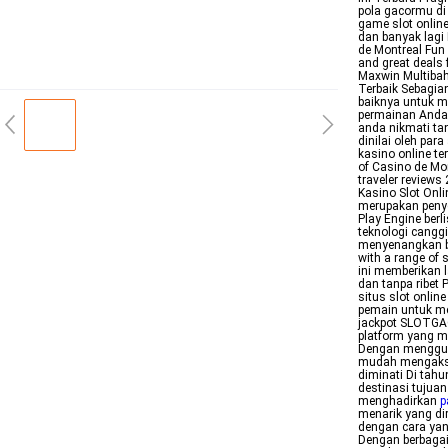
pola gacormu di
game slot onlin
dan banyak lagi
de Montreal Fun 
and great deals
Maxwin Multibah
Terbaik Sebagian
baiknya untuk m
permainan Anda 
anda nikmati tan
dinilai oleh par
kasino online te
of Casino de Mon
traveler reviews
Kasino Slot Onl
merupakan penye
Play Engine be
teknologi cangg
menyenangkan ba
with a range of 
ini memberikan 
dan tanpa ribet
situs slot onli
pemain untuk m
jackpot SLOTGAC
platform yang m
Dengan mengguna
mudah mengakses
diminati Di tah
destinasi tujuan
menghadirkan
p
menarik yang d
dengan cara yan
Dengan berbagai