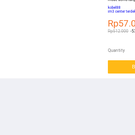
kobel88
im3 center terde
Rp57.
Rp512.000
-5
Quantity
B