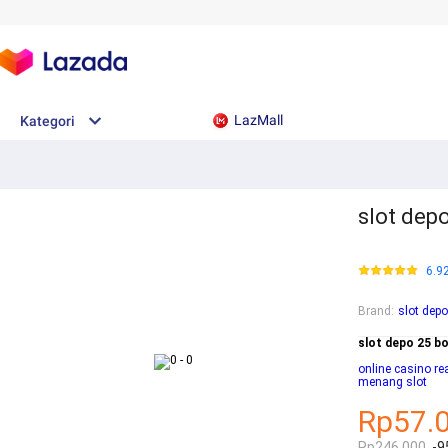
LazMall
Kategori
slot dep
6.9
Brand
:
slot dep
slot depo 25 b
online casino r
menang slot
Rp57.
Rp246.000
-9