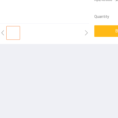
Quantity
B