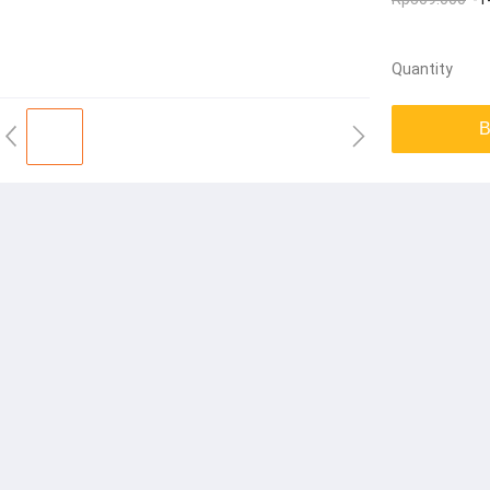
Quantity
B