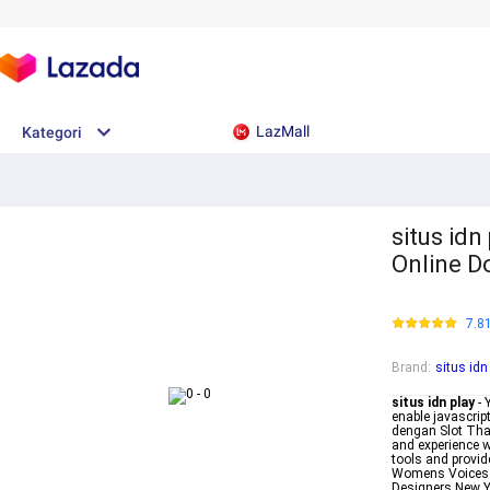
LazMall
Kategori
situs idn
Online 
7.8
Brand
:
situs idn
situs idn play
- 
enable javascrip
dengan Slot Tha
and experience w
tools and provid
Womens Voices 
Designers New 