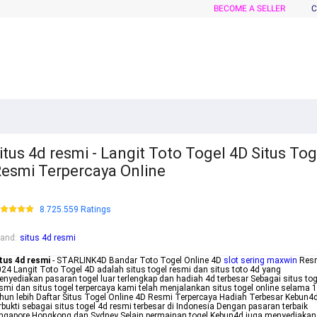
BECOME A SELLER
C
itus 4d resmi - Langit Toto Togel 4D Situs Tog
esmi Terpercaya Online
8.725.559 Ratings
rand
:
situs 4d resmi
tus 4d resmi
- STARLINK4D Bandar Toto Togel Online 4D
slot sering maxwin
Res
24 Langit Toto Togel 4D adalah situs togel resmi dan situs toto 4d yang
nyediakan pasaran togel luar terlengkap dan hadiah 4d terbesar Sebagai situs tog
smi dan situs togel terpercaya kami telah menjalankan situs togel online selama 
hun lebih Daftar Situs Togel Online 4D Resmi Terpercaya Hadiah Terbesar Kebun4
rbukti sebagai situs togel 4d resmi terbesar di Indonesia Dengan pasaran terbaik
ngapore Hongkong dan Sydney Selain permainan togel Kebun4d juga menyediakan