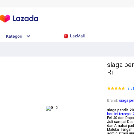
LazMall
Kategori
siaga pe
Ri
8.5
Brand
:
siaga pe
siaga pendis 2
hari ini tercepat
PAI 40 dan Dapo
Juli sampai De
dan Amahai pada
Maluku Tengah y
administrasi g