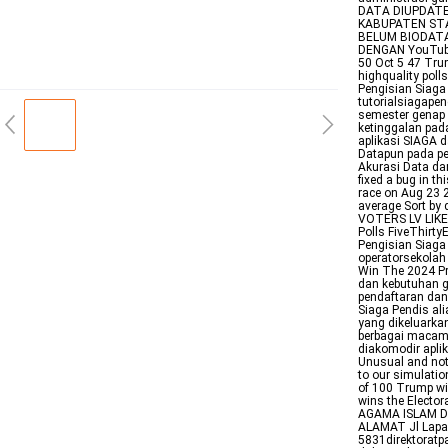
DATA DIUPDATE
KABUPATEN STA
BELUM BIODATA
DENGAN YouTube 
50 Oct 5 47 Trum
highquality polls
Pengisian Siag
tutorialsiagap
semester genap 
ketinggalan pad
aplikasi SIAGA 
Datapun pada pe
Akurasi Data da
fixed a bug in th
race on Aug 23 2
average Sort by
VOTERS LV LIKE
Polls FiveThirt
Pengisian Siag
operatorsekolah
Win The 2024 Pre
dan kebutuhan g
pendaftaran dan
Siaga Pendis al
yang dikeluarka
berbagai macam 
diakomodir apli
Unusual and not
to our simulatio
of 100 Trump win
wins the Electo
AGAMA ISLAM D
ALAMAT Jl Lapa
5831direktoratp