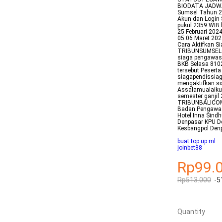
BIODATA JADWA
Sumsel Tahun 20
Akun dan Login 
pukul 2359 WIB 
25 Februari 202
05 06 Maret 202
Cara Aktifkan S
TRIBUNSUMSELCO
siaga pengawasa
BKB Selasa 8102
tersebut Pesert
siagapendissia
mengaktifkan si
Assalamualaikum
semester ganjil
TRIBUNBALICOM
Badan Pengawas
Hotel Inna Sindh
Denpasar KPU D
Kesbangpol Den
buat top up ml
joinbet88
Rp99.
Rp513.000
-5
Quantity