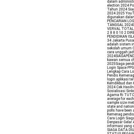
dalam administr
election 2024 Po
Tahun 2024 Sia
2024 2025 YouTu
digunakan dala
PENCARIAN LOG
TANGGAL 20240
VERVAL TOTAL 
2 8 8 0 10 2 
PENDIDIKAN ISL
34 Jakarta Pusa
adalah sistem i
sekolah umum 
cara unggah jad
2024SIAGAPENDI
kawan semua cha
2025Siaga pendi
Login Space PPG
Lengkap Cara Lo
Pendis Kemenag 
login aplikasi 
Kemdikbud dan 
2024 Cek Hasiln
Sosialisasi Sin
Agama Ri TUTO
average for each
sample size met
state and nation
polls have been 
Kemenag pendisk
Cara Login Siag
Denpasar Gelar 
informasi yang
SIAGA DATA DI
STATUS PEGAWA