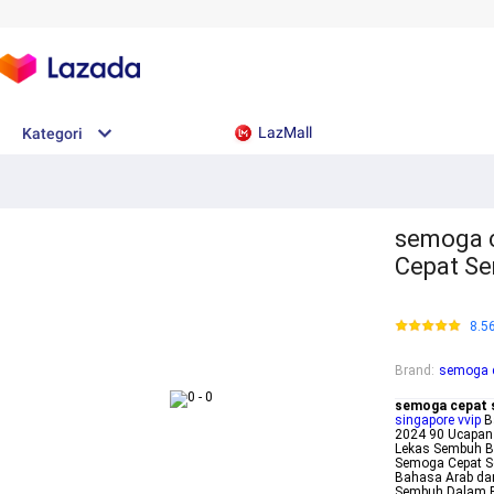
LazMall
Kategori
semoga c
Cepat S
8.5
Brand
:
semoga 
semoga cepat 
singapore vvip
Ba
2024 90 Ucapan
Lekas Sembuh B
Semoga Cepat S
Bahasa Arab da
Sembuh Dalam 