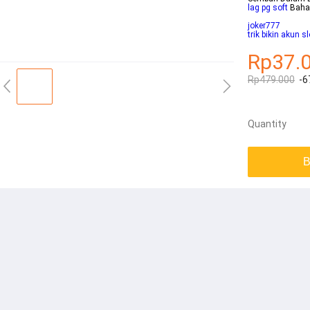
lag pg soft
Bahas
joker777
trik bikin akun s
Rp37.
Rp479.000
-6
Quantity
B