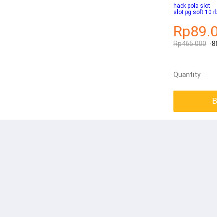
hack pola slot
slot pg soft 10 r
Rp89.
Rp465.000
-8
Quantity
B