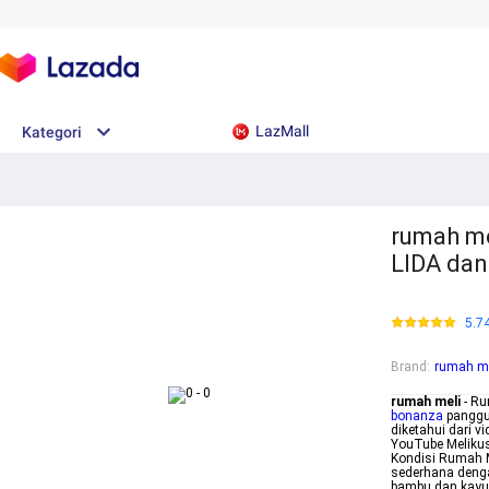
LazMall
Kategori
rumah me
LIDA dan
5.7
Brand
:
rumah me
rumah meli
- Ru
bonanza
panggun
diketahui dari v
YouTube Melikus
Kondisi Rumah M
sederhana deng
bambu dan kayu