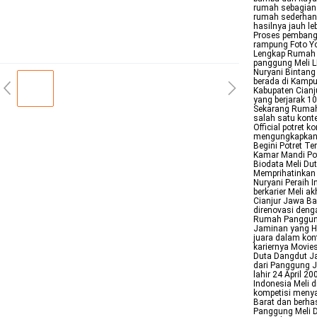
rumah sebagian 
rumah sederhan
hasilnya jauh l
Proses pembangu
rampung Foto Y
Lengkap Rumah S
panggung Meli L
Nuryani Bintang
berada di Kamp
Kabupaten Cianj
yang berjarak 1
Sekarang Rumah 
salah satu konte
Official potret 
mengungkapkan 
Begini Potret T
Kamar Mandi Pot
Biodata Meli D
Memprihatinkan 
Nuryani Peraih 
berkarier Meli 
Cianjur Jawa Ba
direnovasi deng
Rumah Panggung
Jaminan yang Ha
juara dalam kon
kariernya Movie
Duta Dangdut Ja
dari Panggung Ja
lahir 24 April 2
Indonesia Meli d
kompetisi menya
Barat dan berha
Panggung Meli D