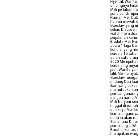
Nyentrik Wanita 
dindingnya terb
Meli perlahan m
pundipundi rup
Rumah Meli Dut
hunian mewah di
Goeslaw yang uni
bebas Discover 
watch them Juar
perjalanan karir
Biodata Meli P
Juara 1 Liga Da
kondisi yang me
berusia 15 tahun
salah satu stasi
2020 Memprihat
berdinding anya
jauh Wanita yan
bilik Meli terny
Goeslaw mengapl
rindang Dari lua
ikan yang cukup
memutuskan unt
pembangunannya 
dengan nama Mel
Meli Nuryani sem
tinggal di ruma
dan kayu Meli b
kemenangannya 
nanti ia akan 
Sederhana Disor
pemenang LIDA 
Barat di kontes
merupakan war