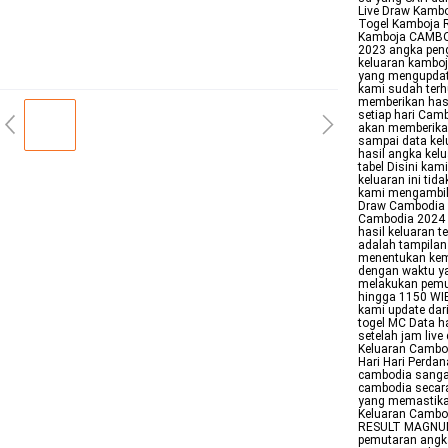
Live Draw Kambo
Togel Kamboja R
Kamboja CAMBOD
2023 angka pen
keluaran kamboj
yang mengupdate
kami sudah ter
memberikan hasi
setiap hari Camb
akan memberikan
sampai data kel
hasil angka kelu
tabel Disini ka
keluaran ini ti
kami mengambil 
Draw Cambodia
Cambodia 2024 
hasil keluaran 
adalah tampilan
menentukan keme
dengan waktu yan
melakukan pemut
hingga 1150 WIB
kami update dar
togel MC Data h
setelah jam liv
Keluaran Cambod
Hari Hari Perda
cambodia sanga
cambodia secara 
yang memastikan
Keluaran Cambod
RESULT MAGNUM 
pemutaran angka