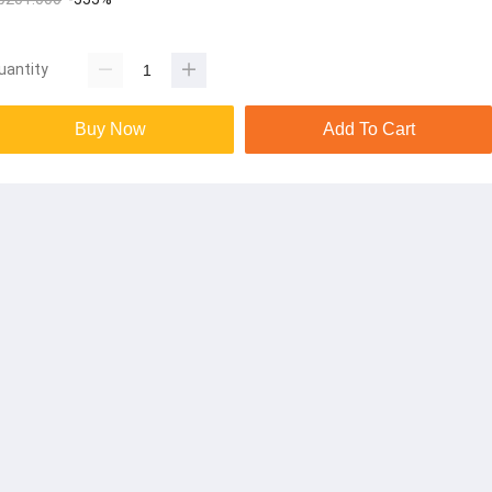
uantity
Buy Now
Add To Cart