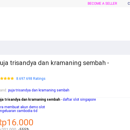
BECOME A SELLER
C
uja trisandya dan kramaning sembah -
8.697.698 Ratings
rand
:
puja trisandya dan kramaning sembah
uja trisandya dan kramaning sembah
-
daftar slot singapore
ara membuat akun demo slot
engeluaran cambodia 6d
Rp16.000
p201.000
-555%