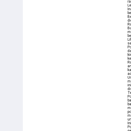
ra
L
In
be
Be
di
Ra
Bu
me
be
Li
se
Po
da
ki
ke
R
an
ka
ad
Un
me
in
di
Te
P
b
ba
ma
po
me
un
In
Po
ge