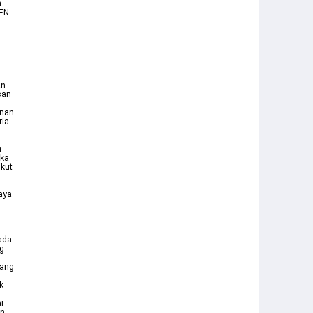
n
EN
an
san
anan
ria
n
ika
ikut
aya
ada
ng
yang
k
i
an