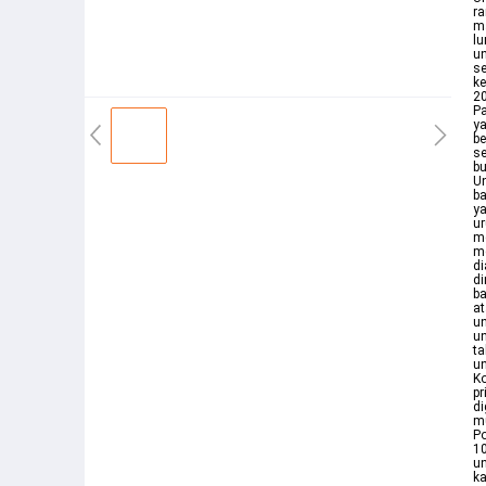
ra
ma
lu
un
se
ke
20
P
ya
be
se
bu
Un
ba
ya
ur
me
me
di
di
ba
at
un
un
ta
un
Ko
pr
di
mu
P
1
un
ka