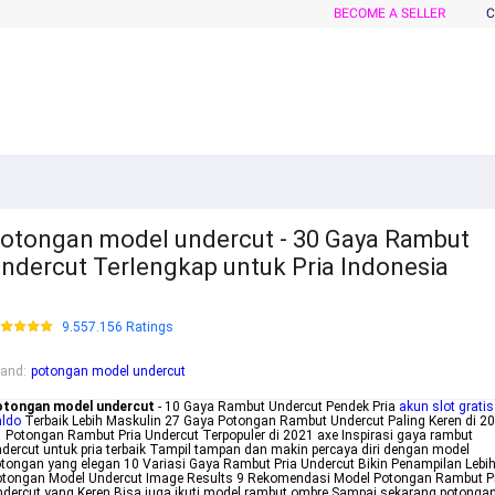
BECOME A SELLER
C
otongan model undercut - 30 Gaya Rambut
ndercut Terlengkap untuk Pria Indonesia
9.557.156 Ratings
rand
:
potongan model undercut
otongan model undercut
- 10 Gaya Rambut Undercut Pendek Pria
akun slot gratis
aldo
Terbaik Lebih Maskulin 27 Gaya Potongan Rambut Undercut Paling Keren di 2
 Potongan Rambut Pria Undercut Terpopuler di 2021 axe Inspirasi gaya rambut
dercut untuk pria terbaik Tampil tampan dan makin percaya diri dengan model
tongan yang elegan 10 Variasi Gaya Rambut Pria Undercut Bikin Penampilan Lebi
otongan Model Undercut Image Results 9 Rekomendasi Model Potongan Rambut P
dercut yang Keren Bisa juga ikuti model rambut ombre Sampai sekarang potonga