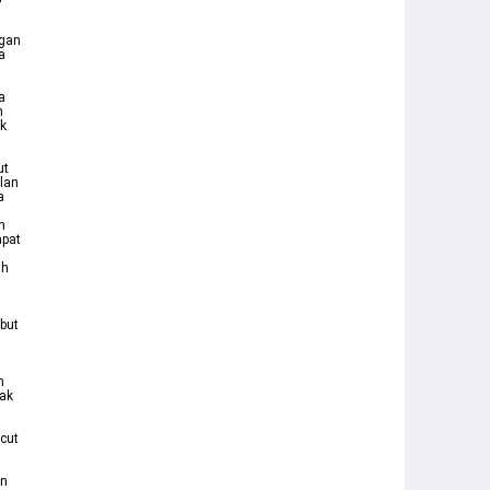
ngan
a
a
n
ak
ut
lan
a
n
apat
ih
but
n
yak
cut
an