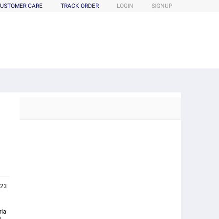
USTOMER CARE
TRACK ORDER
LOGIN
SIGNUP
023
h
ria
n