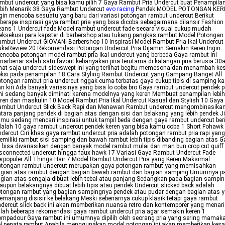
mbut undercut yang bisa kamu pilih 7 Gaya Rambut Pria Undercut buat Penampila
ebih Menarik 38 Gaya Rambut Undercut
evo racing
Pendek MODEL POTONGAN KER
gin mencoba sesuatu yang baru dari variasi potongan rambut undercut Berikut
berapa inspirasi gaya rambut pria yang bisa dicoba sebagaimana dilansir Fashion
ans 1 Undercut fade Model rambut undercut fade secara visual cukup mudah
eksekusi para kapster di barbershop atau tukang pangkas rambut Model Potongan
mbut Undercut GIOVANI Barbershop 10 Inspirasi Model Rambut Pria Ikal Undercut
kaReview 20 Rekomendasi Potongan Undercut Pria Dijamin Semakin Keren Ingin
ncoba potongan model rambut pria ikal undercut yang berbeda Gaya rambut ini
narbenar salah satu favorit kebanyakan pria terutama di kalangan pria berusia 30
hat saja undercut sideswept ini yang terlihat begitu memesona dan menambah ke
ksi pada penampilan 18 Cara Styling Rambut Undercut yang Gampang Banget All
tongan rambut pria undercut nggak cuma terbatas gaya cukup tipis di samping k
n kiri Ada banyak variasinya yang bisa lo coba bro Gaya rambut undercut pendek p
ni sedang banyak diminati karena modelnya yang keren Membuat penampilan lebih
ren dan maskulin 10 Model Rambut Pria Ikal Undercut Kasual dan Stylish 10 Gaya
ambut Undercut Slick Back Rapi dan Menawan Rambut undercut mengombinasika
tara panjang pendek di bagian atas dengan sisi dan belakang yang lebih pendek J
mu sedang mencari inspirasi untuk tampil beda dengan gaya rambut undercut ber
alah 10 gaya rambut undercut pendek keren yang bisa kamu coba 1 Short Fohawk
dercut Ciri khas gaya rambut undercut pria adalah potongan rambut pria rapi yang
miliki rambut sisi samping dan bawah rambut lebih tipis dibanding bagian atas G
i bisa divariasikan dengan banyak model rambut mulai dari man bun crop cut quiff
sconnected undercut hingga faux hawk 17 Variasi Gaya Rambut Undercut Fade
rpopuler All Things Hair 7 Model Rambut Undercut Pria yang Keren Maksimal
otongan rambut undercut merupakan gaya potongan rambut yang memisahkan
agian atas rambut dengan bagian bawah rambut dan bagian samping Umumnya p
gian atas sengaja dibuat lebih tebal atau panjang Sedangkan pada bagian sampi
upun belakangnya dibuat lebih tipis atau pendek Undercut slicked back adalah
tongan rambut yang bagian sampingnya pendek atau pudar dengan bagian atas 
manjang disisir ke belakang Meski sebenarnya cukup klasik tetapi gaya rambut
dercut slick back ini akan memberikan nuansa retro dan kontemporer yang menari
ilah beberapa rekomendasi gaya rambut undercut pria agar semakin keren 1
mpadour Gaya rambut ini umumnya dipilih oleh seorang pria yang sering mamaka
l penata rambut Apabila menggunakan model potongan ini akan memberikan kes