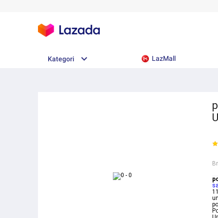
LazMall
Kategori
p
U
B
p
s
11
un
po
P
Un