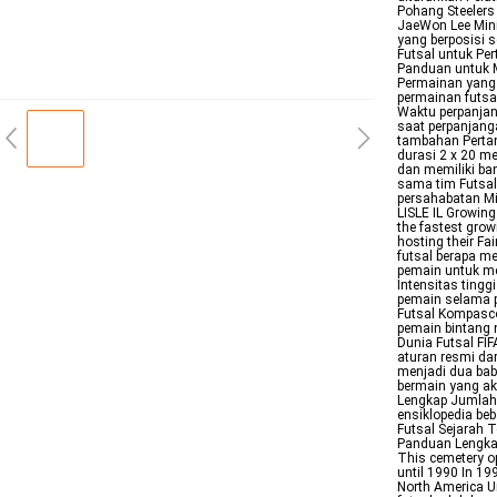
Pohang Steelers
JaeWon Lee Min
yang berposisi 
Futsal untuk Pe
Panduan untuk 
Permainan yang 
permainan futsa
Waktu perpanjan
saat perpanjang
tambahan Pertan
durasi 2 x 20 m
dan memiliki ba
sama tim Futsal
persahabatan Mi
LISLE IL Growing
the fastest grow
hosting their Fa
futsal berapa m
pemain untuk me
Intensitas tingg
pemain selama p
Futsal Kompasco
pemain bintang 
Dunia Futsal FIF
aturan resmi dar
menjadi dua bab
bermain yang akt
Lengkap Jumlah 
ensiklopedia beb
Futsal Sejarah 
Panduan Lengkap
This cemetery o
until 1990 In 1
North America U