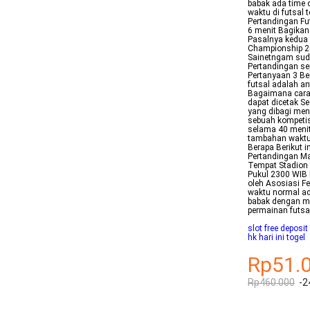
babak ada time 
waktu di futsal
Pertandingan F
6 menit Bagikan
Pasalnya kedua 
Championship 20
Sainetngam sud
Pertandingan sep
Pertanyaan 3 Be
futsal adalah a
Bagaimana cara 
dapat dicetak S
yang dibagi men
sebuah kompetis
selama 40 meni
tambahan waktu 
Berapa Berikut i
Pertandingan Ma
Tempat Stadion 
Pukul 2300 WIB 
oleh Asosiasi F
waktu normal ad
babak dengan m
permainan futsa
slot free deposit
hk hari ini togel
Rp51.
Rp460.000
-2