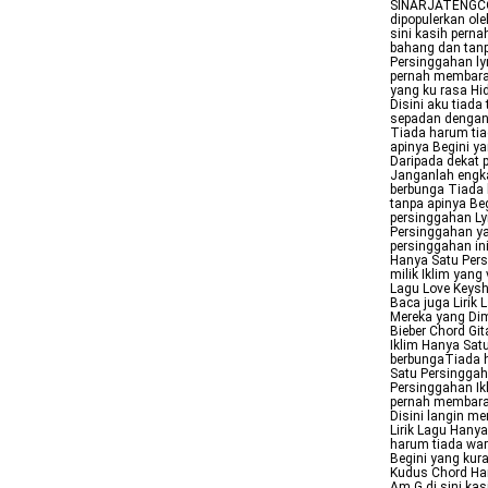
SINARJATENGCOM
dipopulerkan ole
sini kasih pern
bahang dan tanp
Persinggahan lyr
pernah membar
yang ku rasa Hi
Disini aku tiada
sepadan dengan 
Tiada harum tia
apinya Begini ya
Daripada dekat 
Janganlah engkau
berbunga Tiada 
tanpa apinya Beg
persinggahan Lyr
Persinggahan ya
persinggahan in
Hanya Satu Pers
milik Iklim yang
Lagu Love Keyshi
Baca juga Lirik
Mereka yang Dim
Bieber Chord Git
Iklim Hanya Sat
berbungaTiada h
Satu Persinggaha
Persinggahan Ikl
pernah membara 
Disini langin m
Lirik Lagu Hany
harum tiada war
Begini yang kura
Kudus Chord Han
Am G di sini ka