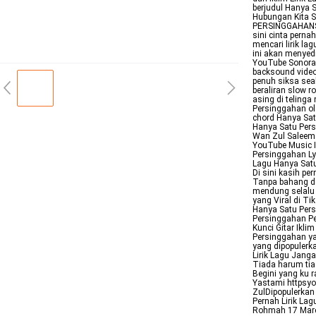
berjudul Hanya S
Hubungan Kita 
PERSINGGAHANSA
sini cinta pern
mencari lirik la
ini akan menye
YouTube SonoraI
backsound video 
penuh siksa sea
beraliran slow r
asing di telinga
Persinggahan ol
chord Hanya Sat
Hanya Satu Pers
Wan Zul Saleem 
YouTube Music I
Persinggahan Lyr
Lagu Hanya Satu
Di sini kasih p
Tanpa bahang dan
mendung selalu 
yang Viral di Ti
Hanya Satu Persi
Persinggahan Pen
Kunci Gitar Ikl
Persinggahan ya
yang dipopulerka
Lirik Lagu Jang
Tiada harum tia
Begini yang ku 
Yastami httpsy
ZulDipopulerkan 
Pernah Lirik Lag
Rohmah 17 Maret