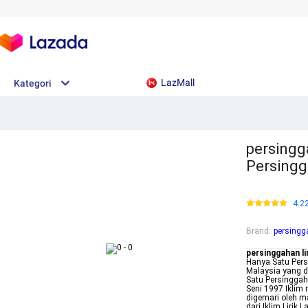
LazMall
Kategori
persingga
Persingg
4.2
Brand
:
persingga
persinggahan li
Hanya Satu Per
Malaysia yang di
Satu Persinggah
Seni 1997 Iklim
digemari oleh m
dari Iklim Lirik