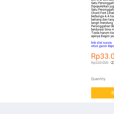
Satu Persinggah
Dipopulerkan jug
Satu Persinggah
Chord Font Liha
berbunga A A ti
bahang dan tanp
langit mendung 
Persinggahan Ik
berdurasi lima m
Tiada harum tia
apinya Begini ya
link slot russia
situs gacor dep
Rp33.
Rp233.000
-2
Quantity
B