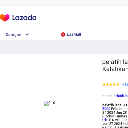
LazMall
Kategori
pelatih l
Kalahkan
4.1
Brand
:
pelatih l
pelatih laos u 1
5000
Pelatih Ju
24 2024 Jun 28 
Dibobol Timnas 
tek
U16 VOI Jun 
Jun 27 2024 Int
Raih Dua Kemen