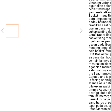
shooting untuk 
digunakan dalam
berikut beberap
yang melibatkan
Basket Image R
satu timpassing
dada2 bounce pa
praktikan saat 
operan dasar ya
cukup penting d
Gerak Dasar da
basket yang mel
tujuh aspek pent
depan dada Bou
Passing tinggi
bola basket Pan
USA Basketball 
air pass dan bou
pemain lainnya 
merupakan keter
agar bisa mence
salah satunya a
the Beauharnois
Canada and is pa
is facing shortag
stands as a def
dilakukan apabi
timnya Adapun 
setinggi dada d
terbuka memegan
Berikut ini pen
yang harus di p
tepat pada seti
Pass Mantan peb