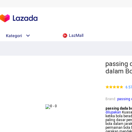
LazMall
Kategori
passing 
dalam B
6.5
Brand
:
passing 
passing dada b
dilupakan
Kuasai
ketika bola bera
paling dasar pe
bola dalam jara
permainan bola
gerakan mendek