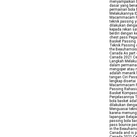
menyampaikan b
dasar yang bena
permainan bola 
Melakukannya I
Macammacam Pa
teknik passing 
dilakukan deng
kepada rekan s
berdiri dengan k
chest pass Pega
Basket Passing
Teknik Passing 
the Beauharnois
Canada As part o
Canada 2021 Ce
Langkah Melaku
dalam permainan
mengoper atau m
adalah menarik 
tangan Ciri Pas
lengkap disertai
Macammacam Pas
Passing Rahasi
Basket Kompasc
Penjelasannya 
bola basket ada
dilakukan denga
Menguasai tekni
karena memungki
lapangan Belaja
passing bola ba
pass bounce pas
in the Beauharn
Canada and is pa
Canada 2021 Cen