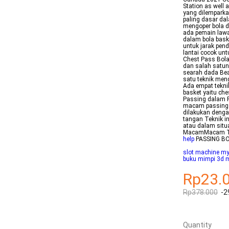
Station as well
yang dilemparkan
paling dasar da
mengoper bola da
ada pemain lawa
dalam bola bask
untuk jarak pe
lantai cocok un
Chest Pass Bola
dan salah satun
searah dada Be
satu teknik men
Ada empat tekni
basket yaitu ch
Passing dalam P
macam passing 
dilakukan denga
tangan Teknik i
atau dalam situ
MacamMacam Te
help
PASSING B
slot machine m
buku mimpi 3d m
Rp23.
Rp378.000
-2
Quantity