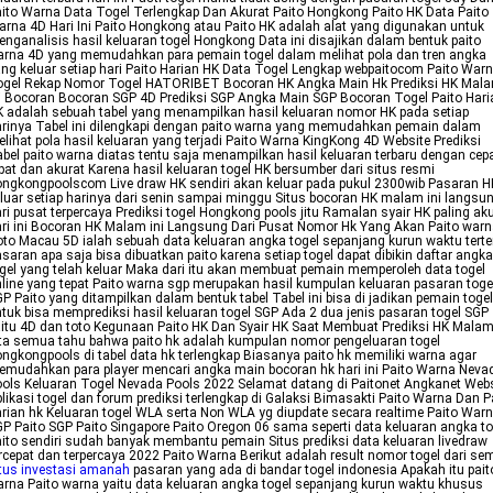
ito Warna Data Togel Terlengkap Dan Akurat Paito Hongkong Paito HK Data Paito
rna 4D Hari Ini Paito Hongkong atau Paito HK adalah alat yang digunakan untuk
nganalisis hasil keluaran togel Hongkong Data ini disajikan dalam bentuk paito
rna 4D yang memudahkan para pemain togel dalam melihat pola dan tren angka
ng keluar setiap hari Paito Harian HK Data Togel Lengkap webpaitocom Paito War
ogel Rekap Nomor Togel HATORIBET Bocoran HK Angka Main Hk Prediksi HK Mal
i Bocoran Bocoran SGP 4D Prediksi SGP Angka Main SGP Bocoran Togel Paito Hari
 adalah sebuah tabel yang menampilkan hasil keluaran nomor HK pada setiap
rinya Tabel ini dilengkapi dengan paito warna yang memudahkan pemain dalam
lihat pola hasil keluaran yang terjadi Paito Warna KingKong 4D Website Prediksi
bel paito warna diatas tentu saja menampilkan hasil keluaran terbaru dengan cep
pat dan akurat Karena hasil keluaran togel HK bersumber dari situs resmi
ngkongpoolscom Live draw HK sendiri akan keluar pada pukul 2300wib Pasaran H
luar setiap harinya dari senin sampai minggu Situs bocoran HK malam ini langsu
ri pusat terpercaya Prediksi togel Hongkong pools jitu Ramalan syair HK paling ak
ri ini Bocoran HK Malam ini Langsung Dari Pusat Nomor Hk Yang Akan Paito war
to Macau 5D ialah sebuah data keluaran angka togel sepanjang kurun waktu terte
saran apa saja bisa dibuatkan paito karena setiap togel dapat dibikin daftar angka
gel yang telah keluar Maka dari itu akan membuat pemain memperoleh data togel
line yang tepat Paito warna sgp merupakan hasil kumpulan keluaran pasaran toge
P Paito yang ditampilkan dalam bentuk tabel Tabel ini bisa di jadikan pemain togel
tuk bisa memprediksi hasil keluaran togel SGP Ada 2 dua jenis pasaran togel SGP
itu 4D dan toto Kegunaan Paito HK Dan Syair HK Saat Membuat Prediksi HK Malam 
ta semua tahu bahwa paito hk adalah kumpulan nomor pengeluaran togel
ngkongpools di tabel data hk terlengkap Biasanya paito hk memiliki warna agar
mudahkan para player mencari angka main bocoran hk hari ini Paito Warna Neva
ols Keluaran Togel Nevada Pools 2022 Selamat datang di Paitonet Angkanet Webs
likasi togel dan forum prediksi terlengkap di Galaksi Bimasakti Paito Warna Dan P
rian hk Keluaran togel WLA serta Non WLA yg diupdate secara realtime Paito War
P Paito SGP Paito Singapore Paito Oregon 06 sama seperti data keluaran angka to
ito sendiri sudah banyak membantu pemain Situs prediksi data keluaran livedraw
rcepat dan terpercaya 2022 Paito Warna Berikut adalah result nomor togel dari s
tus investasi amanah
pasaran yang ada di bandar togel indonesia Apakah itu pait
rna Paito warna yaitu data keluaran angka togel sepanjang kurun waktu khusus