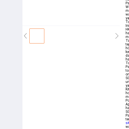
Pa
Wa
me
wa
ya
T
In
HK
ha
me
Ta
te
ho
ke
da
ha
To
Pa
to
on
SG
un
ya
Ki
ho
me
Po
Ap
ha
SG
Pa
te
si
wa