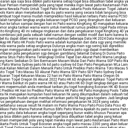
saran apa saja bisa dibikin paito karena setiap togel bisa dibuatkan tabel angka y
luar Pemain memperoleh pola yang tepat mereka ingin lewat paito Keutamaan Pait
rna Nevada Pools Untuk Togel Paito Warna Jakarta Pools Keluaran Togel Jakart
ols Kami akan menjelaskan apa itu paito warna yang secara tidak langsung bisa
mbuat togel mania mudah memprediksi hasil keluaran terbaru Paito warna PCSO
alah tampilan lengkap angka keluaran togel PCSO yang dirangkum dari keluaran
hun ke tahun sampai dengan hari ini Paito warna KingKong 4D merupakan keluara
mor angka tarikan warna warni untuk membuat rumus prediksi togel Pada intinya
ito KingKong 4D ini sebagai ringkasan dari data pengeluaran togel KingKong 4D y
kombinasi jadi pada sebuah tabel namun dengan sedikit modif dari kami karena it
bel itu dapat diberi warna agar memudahkan beberapa Data HK 2024 Data Hongko
kap HK Paito HK Pools Paito warna adalah kumpulan dari data sgp yang memiliki
nda warna pada setiap angkanya Dulunya angka main sgp sering kali diprediksi
ngan menggunakan paito warna sgp ini Karena paito sgp dapat memberikan
mbaran pola pengeluaran sgp dengan gamblang Selamat Datang Di Dunia Paito
rna Situs Paito Warna Terlengkap Online Tepat Dan Akurat Paito Warna Lengkap
ng Kami Sediakan Di Sini Bermacam Macam Mulai Dari Paito Warna SGP Paito W
 Paito Warna Sydney paito hk 6d paito sydney 6d Dan Paito Pengeluaran WLa Lai
tuk Kalian Nikmati Dalam Menarik Paito Untuk Prediksi Paito Warna Toto Macau 
ito Togel Toto Macau 5D Akurat Paito Warna SDY Paito SDY Paito Sydney Data
luaran Togel Keluaran Macau 22 hari ini Paito Warna Paito Warna Oregon 06
luaran Togel Oregon 06 Akurat 2022 Paito HK 6D Angkanet Aplikasi Togel Paito H
 Warna Berikut ini paito warna HK 6D atau Paito HK 6D Digit lengkap dengan warn
rni mepermudah anda membuat tarikan jitu togel hongkong Bocoran HK 4D Boco
 Prediksi HK Hari Ini Prediksi Paito Warna HK Paito HK Paito Hongkong Pools Table
ta hk merupakan kumpulan hasil keluaran hk yang dikumpulkan dalam sebuah tab
paya lebih mudah untuk membuat tarikan paito hk bagi para togelers Jadi lengkap
rus pengetahuan dengan melihat informasi pengeluaran hk 2024 yang selalu
perbaharui sesuai result hk malam ini Paito Warna Pcso Paito Pcso Data Pcso 4D
likasi Paito Warna Paitonet Rumus Bbfs Paito Warna Apakah itu paito warna Pait
rna yaitu data keluaran angka togel sepanjang kurun waktu khusus Pasaran apa
ja bisa dibikin paito karena setiap togel bisa dibuatkan tabel angka yang keluar
main memperoleh pola yang tepat mereka ingin lewat paito Keutamaan Paito War
karta Pools Untuk Togel Bocoran angka togel paito macau 2200 yang akan keluar
di Togel Online merupakan langkah Anda untuk memilih angka yang keluar atau