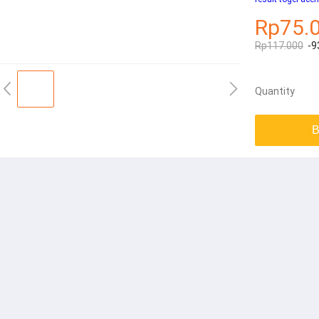
Rp75.
Rp117.000
-9
Quantity
B