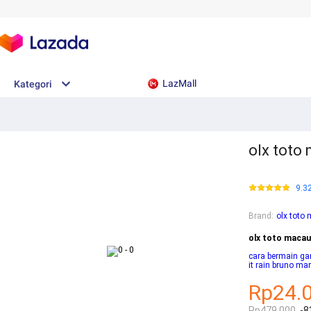
LazMall
Kategori
olx toto 
9.3
Brand
:
olx toto
olx toto macau
cara bermain g
it rain bruno mar
Rp24.
Rp479.000
-8