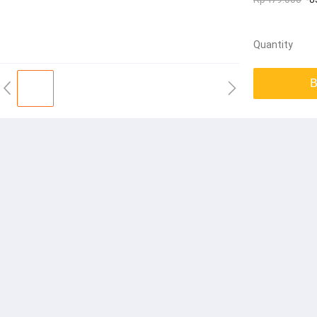
Quantity
B