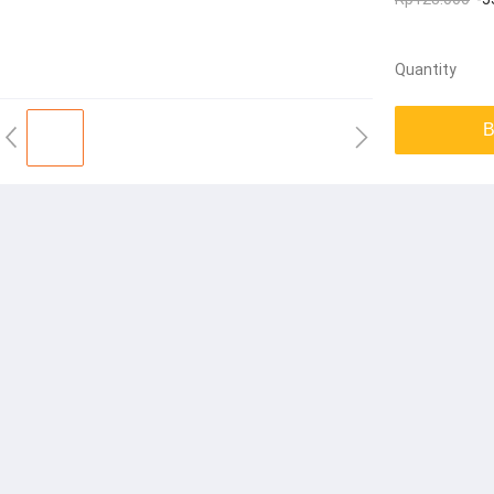
Quantity
B