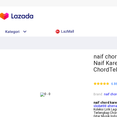
LazMall
Kategori
naif cho
Naif Kar
ChordTe
6.8
Brand
:
naif cho
naif chord kar
sbobet88 alterna
Koleksi Lirik La
Terlengkap Chor
Gitar Musik Ind