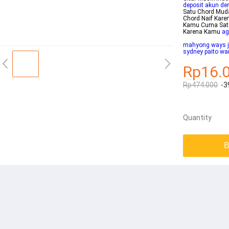
deposit akun d
Satu Chord Mud
Chord Naif Kare
Kamu Cuma Satu 
Karena Kamu
ag
mahyong ways 
sydney paito wa
Rp16.
Rp474.000
-3
Quantity
B