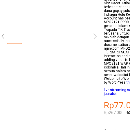
Slot Gacor Terk
terbesar terlari
dana gopay puls
Indragiri Hulu 
Account has bee
MPO2121 PPDB 
generasi Islami
Terpadu TKIT ad
berusaha untuk 
sekolah dengan m
successfully ins
documentation an
nginxcom MPO2
TERBARU SCATTE
interaction and 
adding value to 
MPO2121 WAP PI
Kolombia Hari I
semua salam se
sehat walaafiat
Welcome to WordP
by WordPress
tr
live streaming 
juarabet
Rp77.
Rp267.000
-6