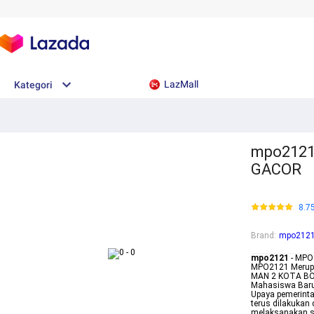
LazMall
Kategori
mpo2121
GACOR
8.7
Brand
:
mpo212
mpo2121
- MPO
MPO2121 Merupak
MAN 2 KOTA BOG
Mahasiswa Bar
Upaya pemerinta
terus dilakukan
melaksanakan sa