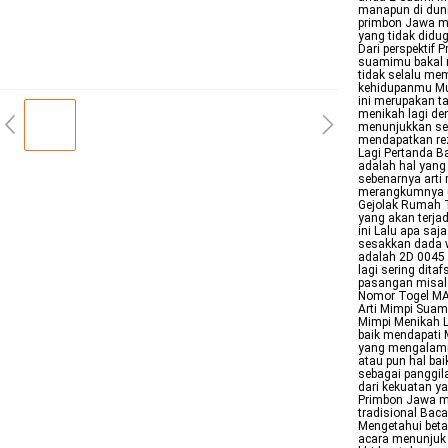
manapun di dunia
primbon Jawa m
yang tidak didu
Dari perspektif
suamimu bakal m
tidak selalu mem
kehidupanmu Mu
ini merupakan 
menikah lagi de
menunjukkan seb
mendapatkan rez
Lagi Pertanda B
adalah hal yang
sebenarnya arti
merangkumnya u
Gejolak Rumah T
yang akan terja
ini Lalu apa sa
sesakkan dada w
adalah 2D 0045 
lagi sering dit
pasangan misal 
Nomor Togel MAM
Arti Mimpi Suam
Mimpi Menikah 
baik mendapati
yang mengalami 
atau pun hal bai
sebagai panggil
dari kekuatan y
Primbon Jawa m
tradisional Ba
Mengetahui beta
acara menunjuk