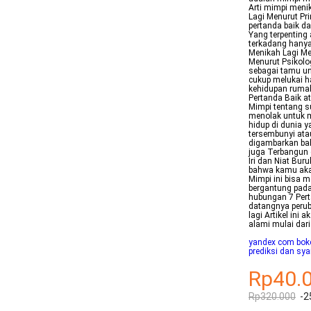
Arti mimpi menik
Lagi Menurut Pr
pertanda baik d
Yang terpenting
terkadang hanya
Menikah Lagi Me
Menurut Psikolo
sebagai tamu u
cukup melukai h
kehidupan rumah
Pertanda Baik a
Mimpi tentang 
menolak untuk 
hidup di dunia y
tersembunyi atau
digambarkan bah
juga Terbangun d
Iri dan Niat Bu
bahwa kamu akan
Mimpi ini bisa 
bergantung pada
hubungan 7 Pert
datangnya perub
lagi Artikel in
alami mulai dar
yandex com boke
prediksi dan sya
Rp40.
Rp320.000
-2