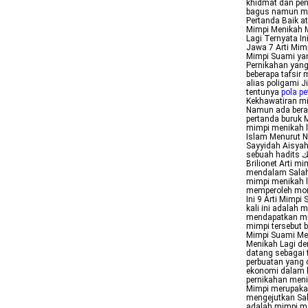
khidmat dan pen
bagus namun mu
Pertanda Baik a
Mimpi Menikah M
Lagi Ternyata In
Jawa 7 Arti Mim
Mimpi Suami yan
Pernikahan yang 
beberapa tafsir
alias poligami 
tentunya
pola pe
Kekhawatiran mi
Namun ada berag
pertanda buruk 
mimpi menikah l
Islam Menurut 
Sayyidah Aisyah
sebuah hadits أريتك في المنام مرتين إذا رجل يحملك في سرقة من حرير فيقول هذه امرأتك
Brilionet Arti 
mendalam Salah 
mimpi menikah l
memperoleh mom
Ini 9 Arti Mimp
kali ini adalah 
mendapatkan mim
mimpi tersebut b
Mimpi Suami Men
Menikah Lagi d
datang sebagai
perbuatan yang 
ekonomi dalam k
pernikahan meni
Mimpi merupaka
mengejutkan Sal
adalah mimpi me