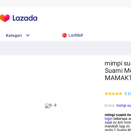
LazMall
Kategori
mimpi su
Suami Me
MAMAK
5.3
Brand
:
mimpi su
mimpi suami me
login
beberapa a
saat ini Arti mi
menikah lagi in
anda 2 Suami Me