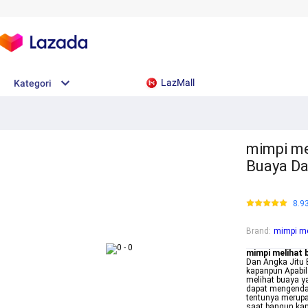
LazMall
Kategori
mimpi mel
Buaya Da
8.9
Brand
:
mimpi me
mimpi melihat 
Dan Angka Jitu
kapanpun Apabil
melihat buaya y
dapat mengenda
tentunya merup
saat bangun kam