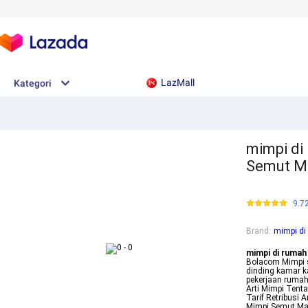
LazMall
Kategori
mimpi di
Semut Me
9.7
Brand
:
mimpi di
mimpi di rumah
Bolacom Mimpi 
dinding kamar k
pekerjaan ruma
Arti Mimpi Tenta
Tarif Retribusi 
Mimpi Semut M