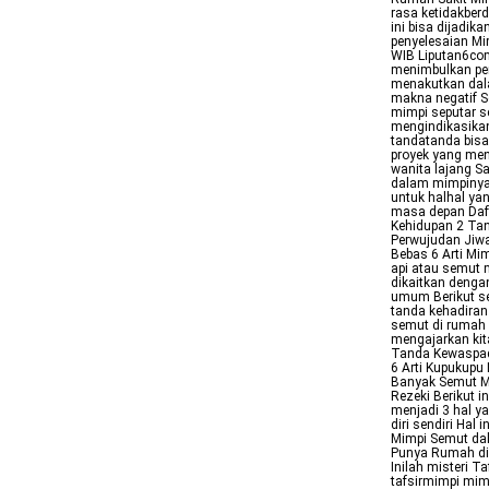
rasa ketidakber
ini bisa dijadi
penyelesaian Mi
WIB Liputan6com
menimbulkan per
menakutkan dal
makna negatif S
mimpi seputar 
mengindikasikan 
tandatanda bisa
proyek yang men
wanita lajang S
dalam mimpinya
untuk halhal yan
masa depan Daf
Kehidupan 2 Tan
Perwujudan Jiwa
Bebas 6 Arti Mi
api atau semut
dikaitkan deng
umum Berikut se
tanda kehadiran
semut di rumah 
mengajarkan kit
Tanda Kewaspad
6 Arti Kupukupu
Banyak Semut M
Rezeki Berikut i
menjadi 3 hal y
diri sendiri Hal
Mimpi Semut dal
Punya Rumah di 
Inilah misteri 
tafsirmimpi mim