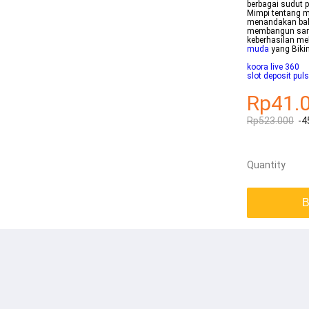
berbagai sudut p
Mimpi tentang m
menandakan bah
membangun saran
keberhasilan me
muda
yang Biki
koora live 360
slot deposit puls
Rp41.
Rp523.000
-4
Quantity
B