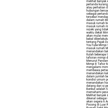
melihat banyak 
pertanda kurang
atau perhatian d
hubungan bersa
sebagai pertan
tersebut mendap
dalam rumah Mi
masuk rumah bis
masuk rumah me
rezeki yang tid
waktu dekat Mi
akan mulai mene
bakal diberlaku
tentang Pajak D
YouTube Mimpi 
masuk rumah Mim
menandakan ba
Itulah beberapa
tafsiran mimpi 
Menurut Pandang
Mimpi 8 Tafsir 
mengalami mimpi
membawa pertan
menandakan kal
dalam jumlah be
kondisi umum pe
menandakan hal 
datang dari si 
Berikut adalah 
memahami pesan 
Melihat banyak 
dikenal sebagai 
akan segera 6 A
Pocong di Luar 
Rumah Sakit Mim