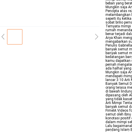
beban yang ber
Mungkin saja An
Pencipta atas re
melambangkan k
seperti itu keti
sobat brilio pe
Ternyata mimpi
rumah menandak
benar terjadi d
Arya Khan meng
mengabarkan sud
Penulis Gabrie
banyak semut ma
banyak semut m
kedatangan bany
kamu dapatkan 
pernah mengalam
ada halhal yan
Mungkin saja An
mendapati mimpi
lancar 3 10 Arti
Banyak Semut Da
orang terasa me
di bawah lindun
dipasang oleh A
yang tidak kasa
Arti Mimpi Tent
banyak semut da
FimelA Videos f
semut oleh Ibnu 
konotasi positif
dalam mimpi se
Lalu bagaimanak
pandang Islam B