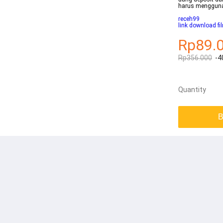
harus mengguna
receh99
link download fi
Rp89.
Rp356.000
-4
Quantity
B