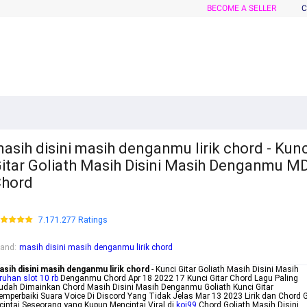
BECOME A SELLER
C
asih disini masih denganmu lirik chord - Kunc
itar Goliath Masih Disini Masih Denganmu M
hord
7.171.277 Ratings
rand
:
masih disini masih denganmu lirik chord
sih disini masih denganmu lirik chord
- Kunci Gitar Goliath Masih Disini Masih
ruhan slot 10 rb
Denganmu Chord Apr 18 2022 17 Kunci Gitar Chord Lagu Paling
dah Dimainkan Chord Masih Disini Masih Denganmu Goliath Kunci Gitar
mperbaiki Suara Voice Di Discord Yang Tidak Jelas Mar 13 2023 Lirik dan Chord G
cintai Seseorang yang Kupun Mencintai Viral di
koi99
Chord Goliath Masih Disini