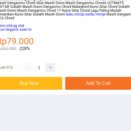
asih Denganmu Chord Gitar Masih Disini Masih Denganmu Chords ULTIMATE
ITAR Goliath Masih Disini Denganmu Chord Malaykord Kunci Gitar Chord Goliath
sih Disini Masih Denganmu Chord 17 Kunci Gitar Chord Lagu Paling Mudah
mainkan Kunci Gitar Goliath Masih Disini
buku mimpi seribu mimpi
Masih Dengan
D2 Chord
mo slot pg slot
tus tergacor saat ini
Rp79.000
p362.000
-228%
uantity
Buy Now
Add To Cart