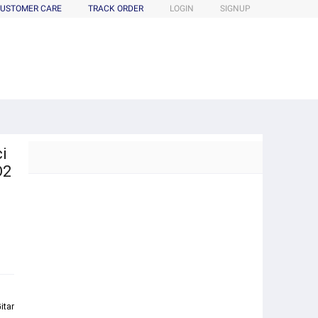
USTOMER CARE
TRACK ORDER
LOGIN
SIGNUP
i
D2
itar