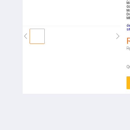
M
GU
Ma
Di
M
de
si
R
Q