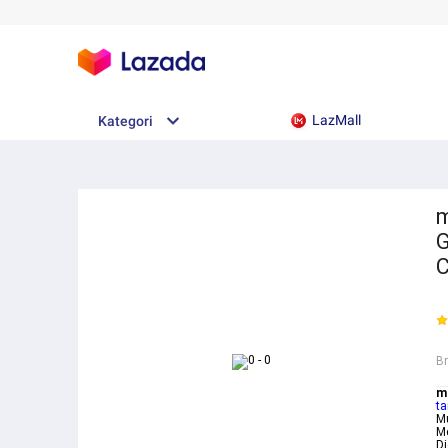
LazMall
Kategori
m
G
C
B
ma
ta
Mu
Me
Di