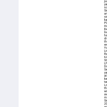
ju
ya
so
Si
am
si
ka
PC
Ho
Be
li
ha
dr
th
we
Yo
Li
Re
64
SG
LI
Dr
Se
ya
at
ke
te
Lo
th
wi
av
ma
Si
20
ag