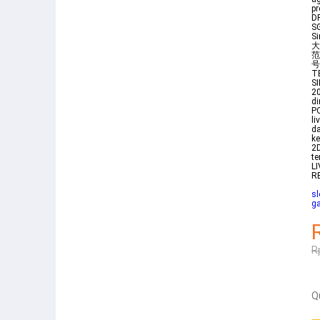
pr
D
SG
S
大
范
号
T
S
20
di
PO
li
da
ke
2D
te
L
R
sl
g
R
Q