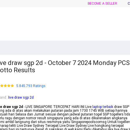
BECOME A SELLER
C
ive draw sgp 2d - October 7 2024 Monday PC
otto Results
5.845.793 Ratings
rand
:
live draw sgp 2d
ve draw sgp 2d
- LIVE SINGAPORE TERCEPAT HARI INI Live
laptop terbaik
draw SGP
ng ada di atas akan melakukan putaran pada jam 1730 1745 WIB setiap harinya
cuali hari Selasa dan Jumat sesuai dengan jadwal putaran togel SGP togellers tid
rlu ragu dengan nomor result singapura yang ada di atas dikarenakan angkanya
mi ambil langsung dari situs resminya yaitu Singaporepoolscomsg Untuk togeller
harap teliti Live Draw Sydney Tercepat Live Draw Sydney Live hongkong tercepat
lam hari ini tentunya dapat di saksikan di web kami Perlu diketahui jika live draw