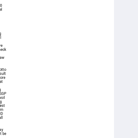
00
el
g
l
ve
heck
raw
M
otto
sult
ore
at
g
 SGP
sil
ng
est
om
3D
ll
ay
t be