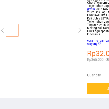
ChordTelacom Li
Terjemahan Lagu
gratis
2015 Nov 9
2022 Lirik Lagu
LIRIK KALI UCH
Kali Uchis LETR
Terjemahan Lagu 
Times Nov 15 20
Melting Kali Uch
Lirik Lagu apos
Indonesia
cara mengambar 
wayang77
Rp32.
Rp365.000
-2
Quantity
B