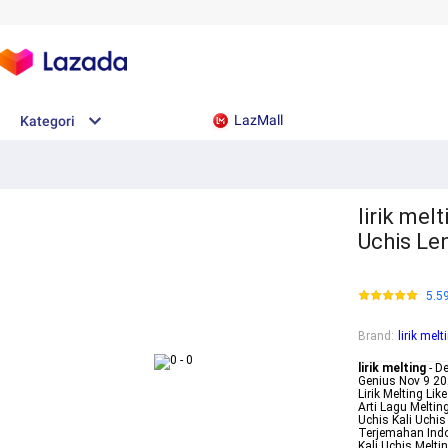
LazMall
Kategori
lirik mel
Uchis Le
5.5
Brand
:
lirik melt
lirik melting
- D
Genius Nov 9 202
Lirik Melting Lik
Arti Lagu Meltin
Uchis Kali Uchis
Terjemahan Indon
Kali Uchis Melti