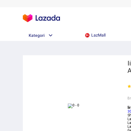
LazMall
Kategori
l
A
B
li
3
Sh
L
La
La
G