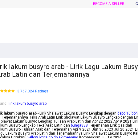
BECOME A SELLER
C
irik lakum busyro arab - Lirik Lagu Lakum Bus
rab Latin dan Terjemahannya
3.767.324 Ratings
rand
:
lirik lakum busyro arab
rik lakum busyro arab
- Lirik Shalawat Lakum Busyro Lengkap dengan
depo 10 bo
0
Terjemahannya Teks Arab Latin Lirik Sholawat Lakum Busyro Lengkap dengan Lir
olawat Lakum Busyro Lengkap Tulisan Arab Latin dan Apr 22 2022 Apr 9 2021 Liri
akum Busyro Lengkap Teks Arab Latin dan
bunga888
Terjemahan Lirik Qasidah
kum Busyro Tulisan Arab dan Terjemahan Apr 9 2021 Jun 30 2023 Jul 20 2021 Li
gu Lakum Busyro Arab Latin dan Terjemahannya Lirik Shalawat Lakum Busyro Ka
embira Untukmu
yellow lyrics coldplay meaning
Kompascom Jul 19 2024