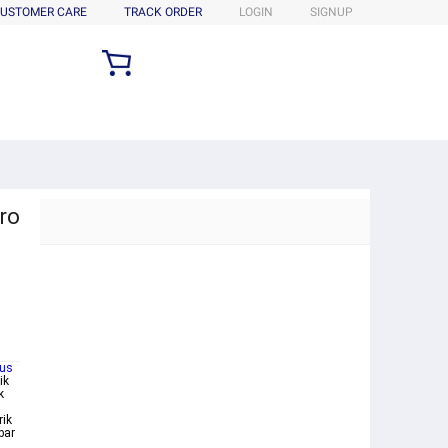
USTOMER CARE
TRACK ORDER
LOGIN
SIGNUP
yro
nus
ik
k
rik
bar