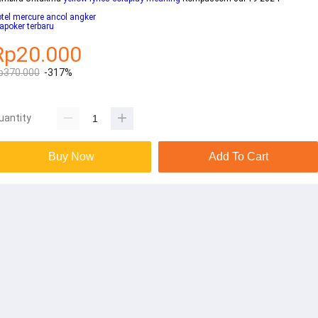
tel mercure ancol angker
apoker terbaru
Rp20.000
p370.000
-317%
uantity
Buy Now
Add To Cart