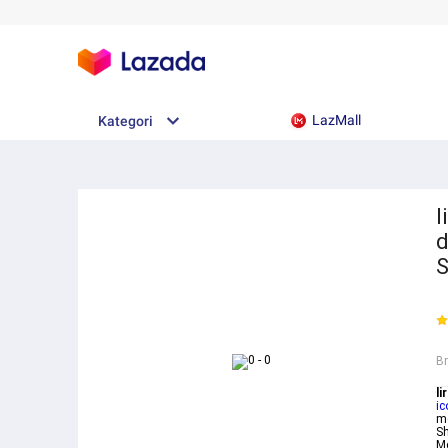
LazMall
Kategori
l
d
B
li
ic
me
Sh
Me