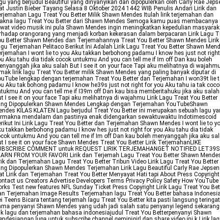
gu yang berjudul Beautiful yang dinyanyikan dan dipopulerkan oleh Carly Rae Jeps
at Justin Bieber Tayang Selasa 8 Oktober 2024 1442 WIB Penulis Andari Lirik dan
rjemahan Lagu Treat You Better Milik Shawn Mendes Itulah lirik terjemahan dan
akna lagu Treat You Better dari Shawn Mendes Semoga kamu puas membacanya 
wat video musik ini pula Shawn Mendes ingin meningkatkan kepedulian masyarak
rhadap orangorang yang menjadi korban kekerasan dalam berpacaran Lirik Lagu T
u Better Shawn Mendes dan Terjemahannya Treat You Better Shawn Mendes Lirik
gu Terjemahan Pelitaco Berikut Ini Adalah Lirik Lagu Treat You Better Shawn Men
rjemahan I wont lie to you Aku takkan berbohong padamu I know hes just not right
u Aku tahu dia tidak cocok untukmu And you can tell me if Im off Dan kau boleh
nyanggah jika aku salah But I see it on your face Tapi aku melihatnya di wajahm
mak lirik lagu Treat You Better milik Shawn Mendes yang paling banyak diputar di
uTube lengkap dengan terjemahan Treat You Better dan Terjemahan I won39t lie 
u Aku tak bohong padamu I know he39s just not right for you Aku tahu ia tak coco
tukmu And you can tell me if I39m off Dan kau bisa memberitahuku jika aku salah
t I see it on your face Tapi aku melihatnya di wajahmu Lirik Lagu Treat You Better
ang Dipopulerkan Shawn Mendes Lengkap dengan Terjemahan YouTubeShawn
ndes KILAS KLATEN Lagu berjudul Treat You Better ini merupakan sebuah lagu y
ermakna mendalam dan pastinya enak didengarkan sewaktuwaktu Indotimescoid
rikut Ini Lirik Lagu Treat You Better dan Terjemahan Shawn Mendes I wont lie to y
u takkan berbohong padamu I know hes just not right for you Aku tahu dia tidak
cok untukmu And you can tell me if Im off Dan kau boleh menyanggah jika aku sa
t I see it on your face Shawn Mendes Treat You Better Lirik TerjemahanLIKE
UBSCRIBE COMMENT untuk REQUEST LIRIK TERJEMAHANGET NOTIFIED LET39S
EARN FROM YOUR FAVORI Lirik dan Terjemah Lagu Treat You Better Shawn Mende
rik dan Terjemahan Lagu Treat You Better Tribun Video Lirik Lagu Treat You Better
ng Dipopulerkan Shawn Mendes Terjemahan Lirik Lagu Beautiful Carly Rae Jepsen
at Lirik dan Terjemahan Treat You Better Menyayat Hati tapi About Press Copyright
ntact us Creators Advertise Developers Terms Privacy Policy Safety How YouTube
rks Test new features NFL Sunday Ticket Press Copyright Lirik Lagu Treat You Bet
n Terjemahan Image Results Terjemahan lagu Treat You Better bahasa Indonesi
i Teens Bicara tentang terjemah lagu Treat You Better kita pasti langsung teringat
ma penyanyi Shawn Mendes yang udah jadi salah satu penyanyi legend sekarang
rik lagu dan terjemahan bahasa indonesiajudul Treat You Betterpenyanyi Shawn
ndesjangan lupa untuk subscribe channel geminigirl dan share video ini k Lirik la