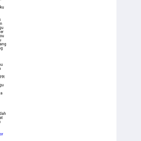
Aku
s
wn
agu
er
You
u
yang
ng
mu
n
39t
agu
da
udah
at
u
or