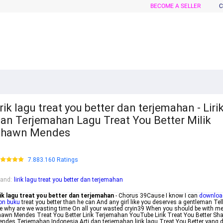
BECOME A SELLER
C
irik lagu treat you better dan terjemahan - Liri
an Terjemahan Lagu Treat You Better Milik
Shawn Mendes
7.883.160 Ratings
rand
:
lirik lagu treat you better dan terjemahan
rik lagu treat you better dan terjemahan
- Chorus 39Cause I know I can
downloa
on buku
treat you better than he can And any girl like you deserves a gentleman Tel
 why are we wasting time On all your wasted cryin39 When you should be with m
awn Mendes Treat You Better Lirik Terjemahan YouTube Lirik Treat You Better Sh
ndes Terjemahan Indonesia Arti dan terjemahan lirik lagu Treat You Better yang d