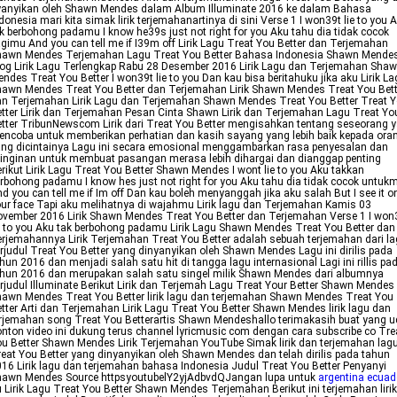
yanyikan oleh Shawn Mendes dalam Album Illuminate 2016 ke dalam Bahasa
donesia mari kita simak lirik terjemahanartinya di sini Verse 1 I won39t lie to you 
k berbohong padamu I know he39s just not right for you Aku tahu dia tidak cocok
gimu And you can tell me if I39m off Lirik Lagu Treat You Better dan Terjemahan
hawn Mendes Terjemahan Lagu Treat You Better Bahasa Indonesia Shawn Mende
og Lirik Lagu Terlengkap Rabu 28 Desember 2016 Lirik Lagu dan Terjemahan Sha
ndes Treat You Better I won39t lie to you Dan kau bisa beritahuku jika aku Lirik L
awn Mendes Treat You Better dan Terjemahan Lirik Shawn Mendes Treat You Bett
n Terjemahan Lirik Lagu dan Terjemahan Shawn Mendes Treat You Better Treat 
tter Lirik dan Terjemahan Pesan Cinta Shawn Lirik dan Terjemahan Lagu Treat Yo
tter TribunNewscom Lirik dari Treat You Better mengisahkan tentang seseorang 
ncoba untuk memberikan perhatian dan kasih sayang yang lebih baik kepada ora
ng dicintainya Lagu ini secara emosional menggambarkan rasa penyesalan dan
inginan untuk membuat pasangan merasa lebih dihargai dan dianggap penting
rikut Lirik Lagu Treat You Better Shawn Mendes I wont lie to you Aku takkan
rbohong padamu I know hes just not right for you Aku tahu dia tidak cocok untuk
d you can tell me if Im off Dan kau boleh menyanggah jika aku salah But I see it o
ur face Tapi aku melihatnya di wajahmu Lirik lagu dan Terjemahan Kamis 03
vember 2016 Lirik Shawn Mendes Treat You Better dan Terjemahan Verse 1 I won
e to you Aku tak berbohong padamu Lirik Lagu Shawn Mendes Treat You Better dan
rjemahannya Lirik Terjemahan Treat You Better adalah sebuah terjemahan dari l
rjudul Treat You Better yang dinyanyikan oleh Shawn Mendes Lagu ini dirilis pada
hun 2016 dan menjadi salah satu hit di tangga lagu internasional Lagi ini rillis pa
hun 2016 dan merupakan salah satu singel milik Shawn Mendes dari albumnya
rjudul Illuminate Berikut Lirik dan Terjemah Lagu Treat Your Better Shawn Mendes
awn Mendes Treat You Better lirik lagu dan terjemahan Shawn Mendes Treat You
tter Arti dan Terjemahan Lirik Lagu Treat You Better Shawn Mendes lirik lagu dan
rjemahan song Treat You Betterartis Shawn Mendeshallo terimakasih buat yang 
nton video ini dukung terus channel lyricmusic com dengan cara subscribe co Tre
u Better Shawn Mendes Lirik Terjemahan YouTube Simak lirik dan terjemahan lag
eat You Better yang dinyanyikan oleh Shawn Mendes dan telah dirilis pada tahun
16 Lirik lagu dan terjemahan bahasa Indonesia Judul Treat You Better Penyanyi
hawn Mendes Source httpsyoutubelY2yjAdbvdQJangan lupa untuk
argentina ecuad
 Lirik Lagu Treat You Better Shawn Mendes Terjemahan Berikut ini terjemahan lirik