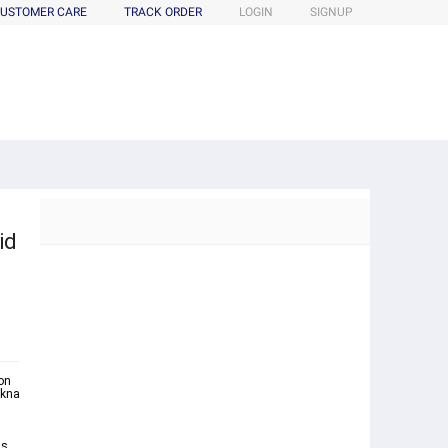
USTOMER CARE
TRACK ORDER
LOGIN
SIGNUP
id
on
akna
us