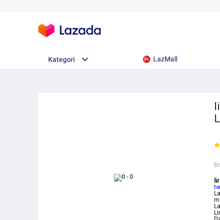
LazMall
Kategori
l
L
B
li
te
La
me
L
Li
Da