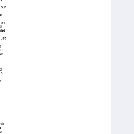
 our
to
ion
NG
lid
just
g
ke
ve
i
id
uhi
n
mb
n
e