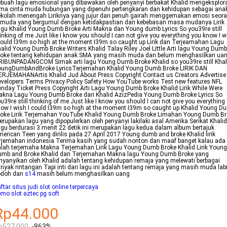
buah lagu emosional yang dibawakan oleh penyanyi berbakat Khalid mengeksplor
ma cinta muda hubungan yang dipenuhi pertengkaran dan kehidupan sebagai ana
kolah menengah Liriknya yang jujur dan penuh gairah menggemakan emosi seor
emuda yang bergumul dengan ketidakpastian dan kebebasan masa mudanya Lirik
gu Khalid Young Dumb Broke Arti Makna dan Young dumb Lyrics So you39re still
inking of me Just like I know you should I can not give you everything you know I w
could I39m so high at the moment I39m so caught up Lirik dan Terjeamahan Lagu
alid Young Dumb Broke Writers Khalid Talay Riley Joel Little Arti lagu Young Dumb
roke tentang kehidupan anak SMA yang masih muda dan belum menghasilkan ua
IBUNPADANGCOM Simak arti lagu Young Dumb Broke Khalid so you39re still Khal
oungDumbAndBroke LyricsTerjemahan Khalid Young Dumb Broke LIRIK DAN
RJEMAHANArtis Khalid Jud About Press Copyright Contact us Creators Advertise
velopers Terms Privacy Policy Safety How YouTube works Test new features NFL
nday Ticket Press Copyright Arti Lagu Young Dumb Broke Khalid Lirik While Were
kna Lagu Young Dumb Broke dari Khalid AzizPedia Young Dumb Broke Lyrics So
u39re still thinking of me Just like I know you should I can not give you everything
ow I wish I could I39m so high at the moment I39m so caught up Khalid Young D
roke Lirik Terjemahan YouTube Khalid Young Dumb Broke Limahan Young Dumb Br
rupakan lagu yang dipopulerkan oleh penyanyi lakilaki asal Amerika Serikat Khalid
gu berdurasi 3 menit 22 detik ini merupakan lagu kedua dalam album bertajuk
erican Teen yang dirilis pada 27 April 2017 Young dumb and broke Khalid lirik
rjemahan indonesia Terima kasih yang sudah nonton dan maaf banget kalau ada
lah terjemaha Makna Terjemahan Lirik Lagu Young Dumb Broke Khalid Lirik Young
umb and Broke Khalid dan Terjemahan Makna lagu Young Dumb Broke yang
nyanyikan oleh Khalid adalah tentang kehidupan remaja yang melewati berbagai
nyak rintangan Tapi inti dari lagu ini adalah tentang remaja yang masih muda labi
odoh dan
s14
masih belum menghasilkan uang
ftar situs judi slot online terpercaya
mo slot aztec pg soft
Rp44.000
p527.000
-863%