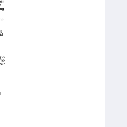
asi
k
ang
ish
ng
id
 you
umb
oke
l