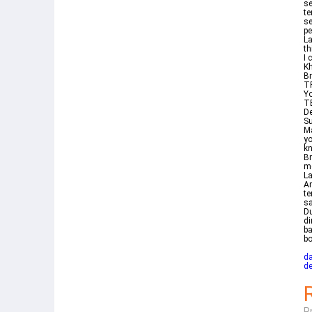
se
te
se
p
La
th
I 
Kh
B
TR
Y
TE
De
Su
Ma
yo
kn
B
me
La
Am
te
sa
D
di
ba
b
da
de
R