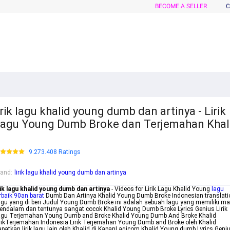
BECOME A SELLER
C
irik lagu khalid young dumb dan artinya - Lirik
agu Young Dumb Broke dan Terjemahan Khal
9.273.408 Ratings
rand
:
lirik lagu khalid young dumb dan artinya
rik lagu khalid young dumb dan artinya
- Videos for Lirik Lagu Khalid Young
lagu
rbaik 90an barat
Dumb Dan Artinya Khalid Young Dumb Broke Indonesian translati
gu yang di beri Judul Young Dumb Broke ini adalah sebuah lagu yang memiliki m
ndalam dan tentunya sangat cocok Khalid Young Dumb Broke Lyrics Genius Lirik
agu Terjemahan Young Dumb and Broke Khalid Young Dumb And Broke Khalid
rikTerjemahan Indonesia Lirik Terjemahan Young Dumb and Broke oleh Khalid
patkan lirik lagu lain oleh Khalid di KapanLagicom Khalid Young dumb Lyrics Geni