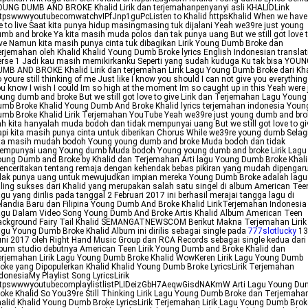
OUNG DUMB AND BROKE Khalid Lirik dan terjemahanpenyanyi asli KHALIDLink
tpswwwyoutubecomwatchvIPfJnp1guPcListen to Khalid httpsKhalid When we have
fe to live Saat kita punya hidup masingmasing tuk dijalani Yeah we39re just young
mb and broke Ya kita masih muda polos dan tak punya uang But we still got love 
ve Namun kita masih punya cinta tuk dibagikan Lirik Young Dumb Broke dan
rjemahan oleh Khalid Khalid Young Dumb Broke lyrics English Indonesian translat
rse 1 Jadi kau masih memikirkanku Seperti yang sudah kuduga Ku tak bisa YOU
MB AND BROKE Khalid Lirik dan terjemahan Lirik Lagu Young Dumb Broke dari Kha
 youre still thinking of me Just like I know you should I can not give you everything
u know I wish I could Im so high at the moment Im so caught up in this Yeah were 
ung dumb and broke But we still got love to give Lirik dan Terjemahan Lagu Young
mb Broke Khalid Young Dumb And Broke Khalid lyrics terjemahan indonesia Youn
mb Broke Khalid Lirik Terjemahan YouTube Yeah we39re just young dumb and bro
h kita hanyalah muda bodoh dan tidak mempunyai uang But we still got love to gi
pi kita masih punya cinta untuk diberikan Chorus While we39re young dumb Selag
ita masih mudah bodoh Young young dumb and broke Muda bodoh dan tidak
empunyai uang Young dumb Muda bodoh Young young dumb and broke Lirik Lagu
ung Dumb and Broke by Khalid dan Terjemahan Arti lagu Young Dumb Broke Khal
nceritakan tentang remaja dengan kehendak bebas pikiran yang mudah dipengar
idak punya uang untuk mewujudkan impian mereka Young Dumb Broke adalah lagu
ling sukses dari Khalid yang merupakan salah satu singel di album American Tee
gu yang dirilis pada tanggal 2 Februari 2017 ini berhasil merajai tangga lagu di
landia Baru dan Filipina Young Dumb And Broke Khalid LirikTerjemahan Indonesia
agu Dalam Video Song Young Dumb And Broke Artis Khalid Album American Teen
ackground Fairy Tail Khalid SEMANGATNEWSCOM Berikut Makna Terjemahan Lirik
gu Young Dumb Broke Khalid Album ini dirilis sebagai single pada
777slotlucky
13
ni 2017 oleh Right Hand Music Group dan RCA Records sebagai single kedua dari
bum studio debutnya American Teen Lirik Young Dumb and Broke Khalid dan
rjemahan Lirik Lagu Young Dumb Broke Khalid WowKeren Lirik Lagu Young Dumb
oke yang Dipopulerkan Khalid Khalid Young Dumb Broke LyricsLirik Terjemahan
donesiaMy Playlist Song LyricsLirik
ttpswwwyoutubecomplaylistlistPLIDeizGbH7AeqwGisdNAKmW Arti Lagu Young Du
oke Khalid So You39re Still Thinking Lirik Lagu Young Dumb Broke dan Terjemaha
alid Khalid Young Dumb Broke LyricsLirik Terjemahan Lirik Lagu Young Dumb Brok