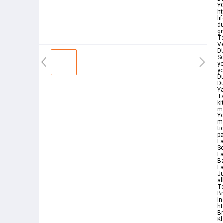
Y
ht
li
du
gi
Te
Ve
DU
So
yo
yo
Du
Du
Ya
Ta
k
m
Yo
me
t
pa
La
Se
L
B
La
Ju
al
Te
Br
In
h
Br
Kh