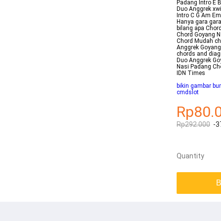
Padang Intro E 
Duo Anggrek xwi
Intro C G Am Em
Hanya gara gara
bilang apa Chor
Chord Goyang N
Chord Mudah cho
Anggrek Goyang N
chords and diag
Duo Anggrek Goy
Nasi Padang Cho
IDN Times
bikin gambar bu
cmdslot
Rp80.
Rp292.000
-3
Quantity
B