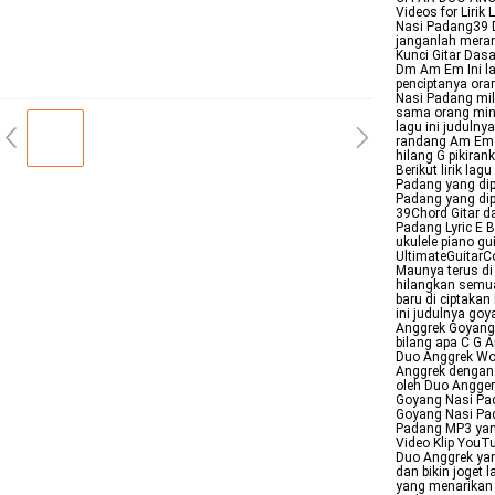
Videos for Liri
Nasi Padang39 D
janganlah mera
Kunci Gitar Da
Dm Am Em Ini la
penciptanya ora
Nasi Padang mil
sama orang mina
lagu ini juduln
randang Am Em 
hilang G pikira
Berikut lirik la
Padang yang dip
Padang yang dip
39Chord Gitar d
Padang Lyric E B
ukulele piano g
UltimateGuitarC
Maunya terus di
hilangkan sem
baru di ciptaka
ini judulnya go
Anggrek Goyang 
bilang apa C G 
Duo Anggrek WowK
Anggrek dengan 
oleh Duo Angger
Goyang Nasi Pa
Goyang Nasi Pad
Padang MP3 yang
Video Klip YouT
Duo Anggrek yang
dan bikin joget 
yang menarikan 