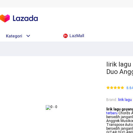
LazMall
Kategori
lirik lag
Duo Angg
6.6
Brand
:
lirik la
lirik lagu goya
terbaru
Chords A
bersedih janga
Anggrek Musiko
Transpose Auto 
bersedih janga
GITAR DUO ANGG