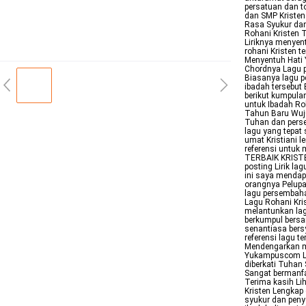
persatuan dan 
dan SMP Kristen
Rasa Syukur da
Rohani Kristen T
Liriknya menyent
rohani Kristen t
Menyentuh Hati Y
Chordnya Lagu 
Biasanya lagu p
ibadah tersebut
berikut kumpula
untuk Ibadah Ro
Tahun Baru Wuju
Tuhan dan pers
lagu yang tepat
umat Kristiani l
referensi untu
TERBAIK KRISTE
posting Lirik la
ini saya mendap
orangnya Pelupa
lagu persembaha
Lagu Rohani Kri
melantunkan lag
berkumpul bersa
senantiasa ber
referensi lagu 
Mendengarkan mus
Yukampuscom Lir
diberkati Tuhan
Sangat bermanfa
Terima kasih Lih
Kristen Lengkap 
syukur dan peny