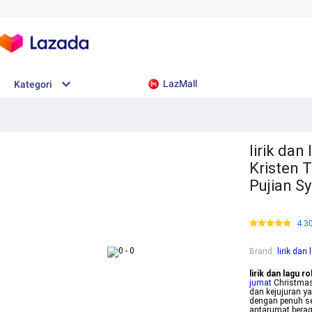
LazMall
Kategori
lirik dan
Kristen 
Pujian S
4.3
Brand
:
lirik dan
lirik dan lagu r
jumat
Christmas
dan kejujuran y
dengan penuh s
antarumat bera