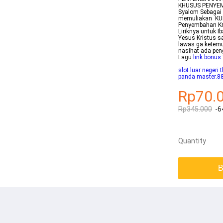
KHUSUS PENYEMB
Syalom Sebagai 
memuliakan KU
Penyembahan Kr
Liriknya untuk 
Yesus Kristus s
lawas ga ketemu 
nasihat ada pen
Lagu
link bonus 
slot luar negeri 
panda master.8
Rp70.
Rp345.000
-6
Quantity
B