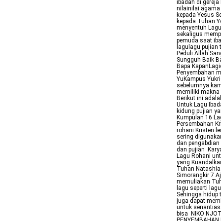
ibadah di gerej
nilainilai agam
kepada Yesus Sel
kepada Tuhan Ye
menyentuh Lagu 
sekaligus mempe
pemuda saat iba
lagulagu pujian t
Peduli Allah Sa
Sungguh Baik B
Bapa KapanLagic
Penyembahan ma
YuKampus Yukris
sebelumnya kami
memiliki makna 
Berikut ini ada
Untuk Lagu Ibad
kidung pujian ya
Kumpulan 16 La
Persembahan Kr
rohani Kristen l
sering digunaka
dan pengabdian 
dan pujian Kary
Lagu Rohani unt
yang Kuandalkan
Tuhan Natashia 
Simorangkir 7 A
memuliakan Tuha
lagu seperti la
Sehingga hidup 
juga dapat mem
untuk senantiasa
bisa NIKO NJO
PENYEMBAHAN Ima