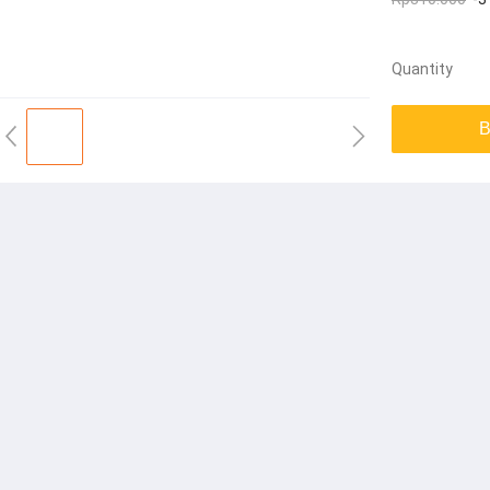
Quantity
B