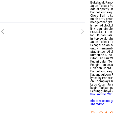
Bukalapak Pance 
Jalan Terbaik P
ada di spotify L
Pance Pondaag d
Chord Terima ka
salah satu perus
mengembangkan d
fintech AI block
lirik lagu lain
PONDAAG FELIX
lagu Kucari Jal
ini top sejak t
Jalan Terbaik T
Sebagai salah sa
untuk mengemban
atau fintech A
Kumpulan Kunci 
Gitar Dan Lirik 
Kucari Jalan Te
Pengiriman cep
Lirik dan Chord
Pance Pondaag S
KapanLagicom Pa
lyrics by Pance 
on Boomplay Cho
Lagu Kucari Jal
begini Takkan p
Sesungguhnya ke
thailand bet 200
slot free coins g
sharedrop