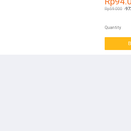
Rp94.
Rp59.000
-97
Quantity
B