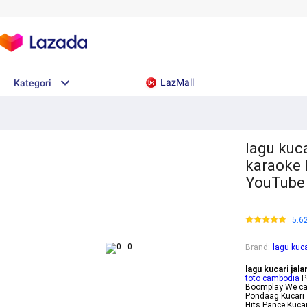
LazMall
Kategori
lagu kuca
karaoke 
YouTube
5.6
Brand
:
lagu kuca
lagu kucari jal
toto cambodia
P
Boomplay We cann
Pondaag Kucari 
Hits Pance Kucar