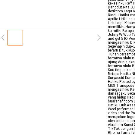
kekasihku Reff 
Dangdut Rita Su
detikcom Lagu R
Rindu Hatiku ch
Aprilio Lirik L
Lirik Lagu Kris
memilikikuHanya
ku miliki Betap
Johny W WeolTe
and get 5 IQ Ve
mengasihiku D 
Segenap hidupku
berarti D tuk k
Tuhan persembah
bertanya slalu B
ujung dunia aka
bertanya slalu B
Kau tinggalkan 
Betapa Hatiku Ni
Suryacoid Kumpu
Hatiku Posted by
MIDI Transpose 
mengasihiku Kau
dan ragaku Beta
yang hidup Hadi
suaranafiricom 
Hatiku Lirik Ass
Weol performed 
video and the P
merupakan lagu 
oleh berbagai pe
Abraham Kunci G
TikTok dengan li
Rhoma Irama fea