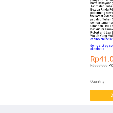
harta kekayaan 
Terimalah Tuha
Betapa Rindu Pd
performing new 
the latest video
padaMu Tuhan S
semua temantem
Gitar dan Lirik
Berikut ini sima
Robert and Lea 
Wajah Yang Mu
casino online li
demo slot pg so
akaslot88
Rp41.
Rp363.000
-9
Quantity
B