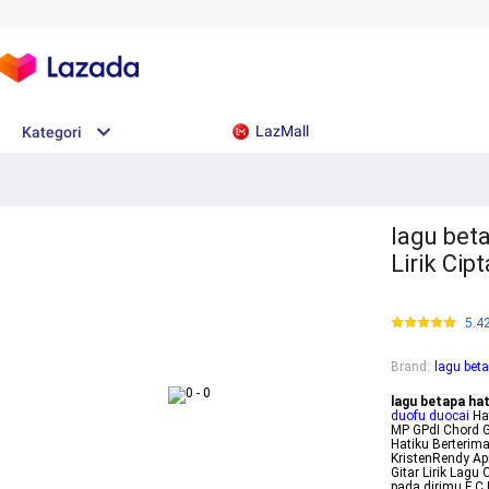
LazMall
Kategori
lagu beta
Lirik Ci
5.4
Brand
:
lagu beta
lagu betapa hat
duofu duocai
Hat
MP GPdI Chord G
Hatiku Berterim
KristenRendy Ap
Gitar Lirik Lag
pada dirimu F C