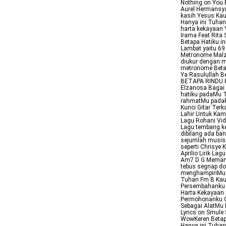
Nothing on You B
Aurel Hermansya
kasih Yesus Ka
Hanya ini Tuhan
harta kekayaan 
Irama Feat Rita
Betapa Hatiku i
Lambat yaitu 69
Metronome Malze
diukur dengan 
metronome Betap
Ya Rasulullah Be
BETAPA RINDU HA
Elzanosa Bagai
hatiku padaMu T
rahmatMu padaku
Kunci Gitar Terk
Lahir Untuk Ka
Lagu Rohani Vid
Lagu tembang ke
dibilang ada ba
sejumlah musis
seperti Chrisye 
Aprilio Lirik La
Am7 D G Memand
tebus segnap d
menghampiriMu C
Tuhan Fm B Kau 
Persembahanku 
Harta Kekayaan 
Permohonanku G
Sebagai AlatMu 
Lyrics on Smule 
WowKeren Betapa
Hanya ini Tuhan