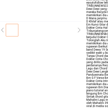
easytofollow let
TRIBUNNEWSCOM B
Dewi Dewi yang s
mereka Recycle
memikirkan dia 
D Mana janjimu
D Khilaf atau m
Em Kunci Gitar 
Dokter Cinta Ha
Tribunjatengcom
TRIBUNNEWSBOGOR
berjudul Dokter 
Tolonglah Aku 
memikirkan dia 
rupawan Berikut 
band Dewa 19 Se
sedikit wakt u b
Tanpa Chord dan
Dokter Cinta Ch
yang dirilis pad
perdananya Recyc
Lagu dan Chord 
Dewi Dewi Leng
Panduwinata Ber
Bm G F Verse Bm
Dokter Cinta In
memikirkan dia 
rupawan Bm Dia 
piano tutorial 
bingung Bm Cho
Simak chord gita
Mahalini Lagu in
oleh Mahalini 3
viral di media s