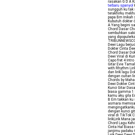
rasakan G D A Ka
terbaru spanyol
sungguh ku tak s
terakhirku meli
papa Bm Inikah
Kubutuh dokter c
A Yang begini s
Chord Dasar Cho
sembuhkan sakitk
yang dipopulerka
TRIBUNNEWSCOM B
Dewi Lagu berju
Dokter Cinta Dew
Chord Dasar Dokt
Dewi Viral di K
Capo fret 4 Intr
Gitar Evie Tama
with Rhythm Liri
dan lirik lagu D
dengan cuitan li
Chords by Mahad
Dewi Dokter Cint
Kunci Gitar Dasa
biasa gamma 1 k
kamu aku gila E
B Em takkan ku
asmara memisah
mengingatkanku 
dengan kunci git
viral di TikTok 
lirikLirik Mana
Chord Lagu Kehi
Cinta Hal Biasa
janjimu padaku 
Lirik Dewi Dewi