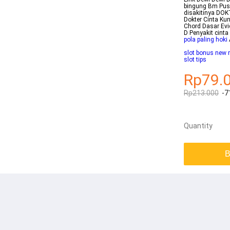
bingung Bm Pusi
disakitinya DO
Dokter Cinta Ku
Chord Dasar Evie
D Penyakit cint
pola paling hoki
slot bonus new 
slot tips
Rp79.
Rp213.000
-7
Quantity
B