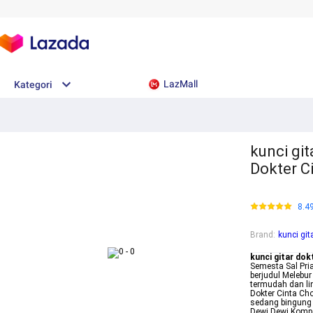
LazMall
Kategori
kunci git
Dokter C
8.4
Brand
:
kunci git
kunci gitar dok
Semesta Sal Pria
berjudul Melebur
termudah dan li
Dokter Cinta Ch
sedang bingung 
Dewi Dewi Kompa