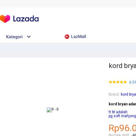
LazMall
Kategori
kord bry
6.5
Brand
:
kord bry
kord bryan ad
tt bt adalah
pg soft mahjon
Rp96.
Rp196.000
-8