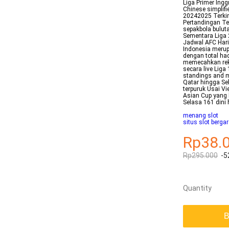
Liga Primer Ing
Chinese simplif
20242025 Terkini
Pertandingan Ter
sepakbola bulut
Sementara Liga 
Jadwal AFC Hari
Indonesia merup
dengan total ha
memecahkan rek
secara live Liga
standings and ma
Qatar hingga S
terpuruk Usai V
Asian Cup yang 
Selasa 161 dini 
menang slot
situs slot berga
Rp38.
Rp295.000
-5
Quantity
B