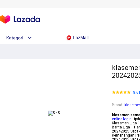
LazMall
Kategori
klasemen
20242025
8.6
Brand
:
klaseme
klasemen sem
online login
Upda
Klasemen Liga 1
Berita Liga 1 Ha
20242025 Sepakb
Kemenangan Pero
20242025 Sepak