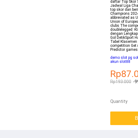
daftar Top Skor
Jadwal Liga Cha
top skor dan be
Champions 2024
abbreviated as U
Union of Europea
clubs The compet
doublelegged Kl
dengan Lengkap 
Gol DetikSport 
Tabel Klasemen L
competition Get
Predictor games
demo slot pg so
akun slot88
Rp87.
Rp193.000
-9
Quantity
B