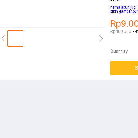
nama akun judi 
bikin gambar bu
Rp9.0
Rp400.000
-4
Quantity
B