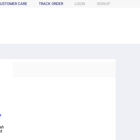
USTOMER CARE
TRACK ORDER
LOGIN
SIGNUP
a
uah
d