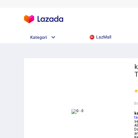
LazMall
Kategori
k
T
B
k
ta
se
A
Da
ar
Ke