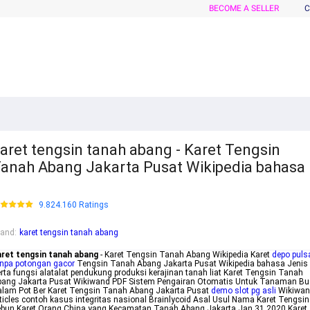
BECOME A SELLER
C
aret tengsin tanah abang - Karet Tengsin
anah Abang Jakarta Pusat Wikipedia bahasa
9.824.160 Ratings
rand
:
karet tengsin tanah abang
aret tengsin tanah abang
- Karet Tengsin Tanah Abang Wikipedia Karet
depo puls
npa potongan gacor
Tengsin Tanah Abang Jakarta Pusat Wikipedia bahasa Jenis
rta fungsi alatalat pendukung produksi kerajinan tanah liat Karet Tengsin Tanah
bang Jakarta Pusat Wikiwand PDF Sistem Pengairan Otomatis Untuk Tanaman B
lam Pot Ber Karet Tengsin Tanah Abang Jakarta Pusat
demo slot pg asli
Wikiwan
ticles contoh kasus integritas nasional Brainlycoid Asal Usul Nama Karet Tengsin
bun Karet Orang China yang Kecamatan Tanah Abang Jakarta Jan 31 2020 Karet