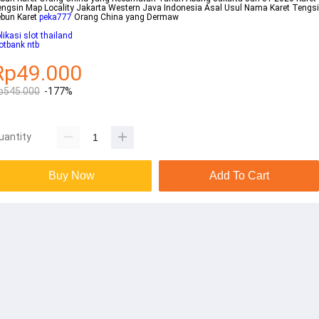
ngsin Map Locality Jakarta Western Java Indonesia Asal Usul Nama Karet Tengs
ebun Karet
peka777
Orang China yang Dermaw
likasi slot thailand
otbank ntb
Rp49.000
p545.000
-177%
uantity
Buy Now
Add To Cart