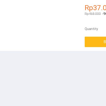
Rp37.
Rp468.000
-9
Quantity
B