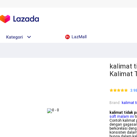
LazMall
Kategori
kalimat 
Kalimat 
3.9
Brand
:
kalimat 
kalimat tidak 
soft malam ini
t
Contoh kalimat 
dengan gagasan 
berkorelasi deng
konsisten dalam
bunga dalam kali