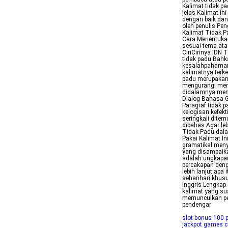
Kalimat tidak p
jelas Kalimat 
dengan baik dan
oleh penulis Pe
Kalimat Tidak P
Cara Menentukan
sesuai tema ata
CiriCirinya IDN
tidak padu Bahk
kesalahpahaman
kalimatnya terk
padu merupakan 
mengurangi men
didalamnya menj
Dialog Bahasa G
Paragraf tidak 
kelogisan kefekt
seringkali dite
dibahas Agar leb
Tidak Padu dal
Pakai Kalimat In
gramatikal meny
yang disampaikan
adalah ungkapa
percakapan deng
lebih lanjut ap
seharihari khus
Inggris Lengkap 
kalimat yang su
memunculkan pe
pendengar
slot bonus 100
jackpot games ca