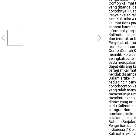
Contoh kalimat 
yang ditandai d
contohnya 1 Sap
Penyair kelahira
berjudul Duka 4 
kalimat tidak pa
bahasa kurangny
informasi yang 
Kalimat tidak p
dan terstruktur
Penyebab utama 
tepat kesalahan
ContohContoh Ka
memiliki korelas
seringkali bert
padu merupakan 
dapat dibilang k
paragraf Kalimat
hendak disampa
Dalam artikel i
padu ciriciri pe
contohcontoh ka
yang tidak meny
menemuinya unt
membutuhkan ke
dinner yang art
padu Kalimat in
paragraf Nama l
sumbang kalimat
belakang dengan
Bahasa Berjalan 
Pengertian dan 
Indonesia 7 Con
Kalimat Efektif 