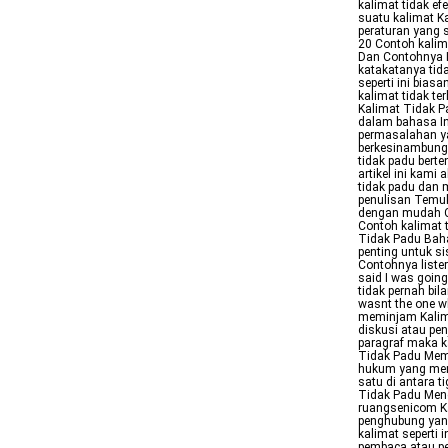
kalimat tidak e
suatu kalimat K
peraturan yang 
20 Contoh kalim
Dan Contohnya I
katakatanya tid
seperti ini bia
kalimat tidak t
Kalimat Tidak P
dalam bahasa In
permasalahan ya
berkesinambunga
tidak padu bert
artikel ini kami
tidak padu dan
penulisan Temu
dengan mudah C
Contoh kalimat 
Tidak Padu Bah
penting untuk si
Contohnya lister
said I was goin
tidak pernah bila
wasnt the one w
meminjam Kalima
diskusi atau pen
paragraf maka ka
Tidak Padu Mem
hukum yang mem
satu di antara tiga huruf mad
Tidak Padu Meng
ruangsenicom Ka
penghubung yang
kalimat seperti
pembaca atau p