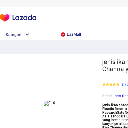
LazMall
Kategori
jenis ika
Channa y
8.7
Brand
:
jenis ika
jenis ikan chan
Eksotis Beserta
ResearchGate Ng
Asia Tenggara C
yang lorenglore
banyak peminatny
Ikan Channa dan