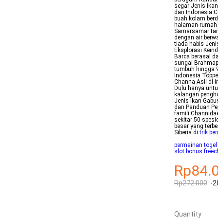
segar Jenis Ika
dari Indonesia 
buah kolam berdi
halaman rumah N
Samarsamar tamp
dengan air berw
tiada habis Jen
Eksplorasi Kein
Barca berasal d
sungai Brahmapu
tumbuh hingga 9
Indonesia Toppe
Channa Asli di 
Dulu hanya untu
kalangan pengho
Jenis Ikan Gabu
dan Panduan Pe
famili Channidae
sekitar 50 spesi
besar yang terbe
Siberia di
trik be
permainan togel
slot bonus freec
Rp84.
Rp272.000
-2
Quantity