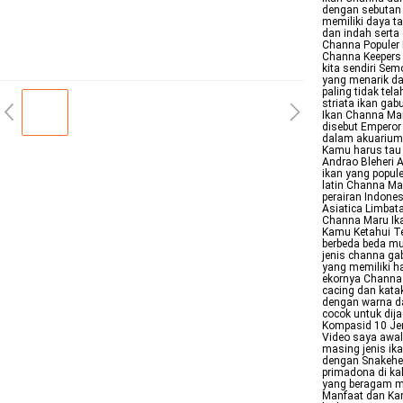
dengan sebutan 
memiliki daya ta
dan indah serta 
Channa Populer 
Channa Keepers 
kita sendiri Se
yang menarik da
paling tidak te
striata ikan ga
Ikan Channa Mar
disebut Emperor 
dalam akuarium 
Kamu harus tau 
Andrao Bleheri 
ikan yang popul
latin Channa Mar
perairan Indone
Asiatica Limbat
Channa Maru Ika
Kamu Ketahui Te
berbeda beda mu
jenis channa ga
yang memiliki h
ekornya Channa 
cacing dan kata
dengan warna da
cocok untuk dij
Kompasid 10 Je
Video saya awal
masing jenis ik
dengan Snakehea
primadona di ka
yang beragam men
Manfaat dan Kan