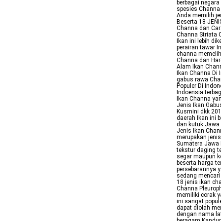
berbagai negara 
spesies Channa 
Anda memilih je
Beserta 18 JEN
Channa dan Cara
Channa Striata C
Ikan ini lebih d
perairan tawar 
channa memeliha
Channa dan Harg
Alam Ikan Chann
Ikan Channa Di 
gabus rawa Chan
Populer Di Indo
Indoensia terbag
Ikan Channa yan
Jenis Ikan Gabu
Kusmini dkk 201
daerah Ikan ini
dan kutuk Jawa 
Jenis Ikan Chan
merupakan jenis 
Sumatera Jawa K
tekstur daging 
segar maupun ker
beserta harga t
persebarannya y
sedang mencari j
18 jenis ikan c
Channa Pleurop
memiliki corak 
ini sangat popu
dapat diolah me
dengan nama lat
beragam Kandung