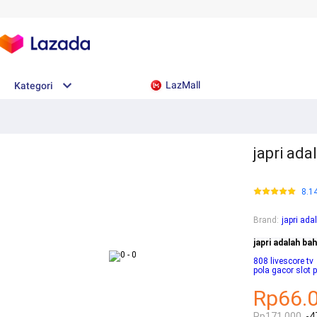
LazMall
Kategori
japri ada
8.1
Brand
:
japri ad
japri adalah ba
808 livescore tv
pola gacor slot 
Rp66.
Rp171.000
-4